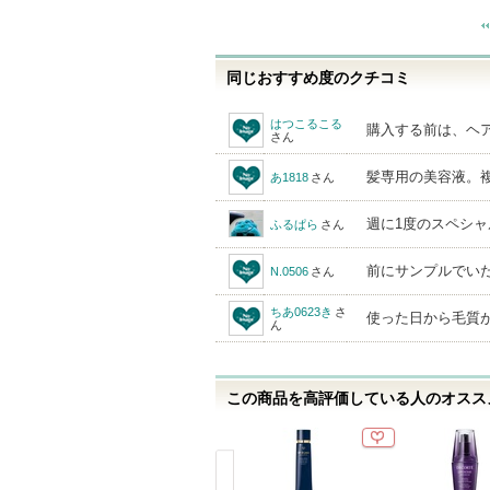
同じおすすめ度のクチコミ
はつこるこる
購入する前は、ヘ
さん
髪専用の美容液。
あ1818
さん
週に1度のスペシ
ふるぱら
さん
前にサンプルでい
N.0506
さん
ちあ0623き
さ
使った日から毛質
ん
この商品を高評価している人のオススメ