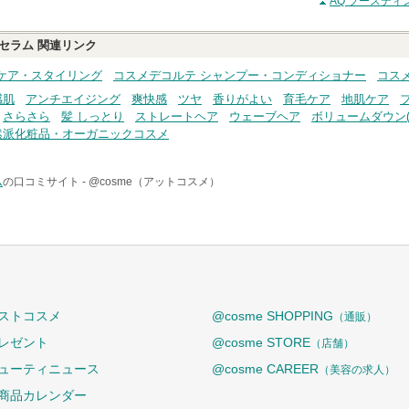
AQ ブースティ
アセラム
関連リンク
ケア・スタイリング
コスメデコルテ シャンプー・コンディショナー
コス
感肌
アンチエイジング
爽快感
ツヤ
香りがよい
育毛ケア
地肌ケア
さらさら
髪 しっとり
ストレートヘア
ウェーブヘア
ボリュームダウン(
然派化粧品・オーガニックコスメ
ム
の口コミサイト -
@cosme（アットコスメ）
ストコスメ
@cosme SHOPPING
（通販）
レゼント
@cosme STORE
（店舗）
ューティニュース
@cosme CAREER
（美容の求人）
商品カレンダー