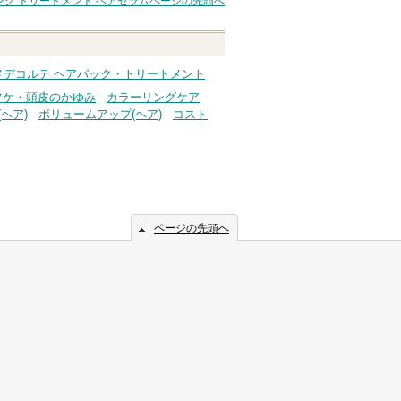
ング トリートメント ヘアセラム
ページの先頭へ
へ
メデコルテ ヘアパック・トリートメント
フケ・頭皮のかゆみ
カラーリングケア
ヘア)
ボリュームアップ(ヘア)
コスト
ページの先頭へ