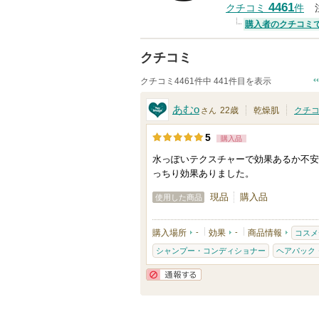
4461
クチコミ
件
購入者のクチコミ
クチコミ
クチコミ4461件中 441件目を表示
あむo
22歳
乾燥肌
クチ
さん
5
購入品
水っぽいテクスチャーで効果あるか不安
っちり効果ありました。
現品
購入品
使用した商品
購入場所
-
効果
-
商品情報
コスメ
シャンプー・コンディショナー
ヘアパック
通報する