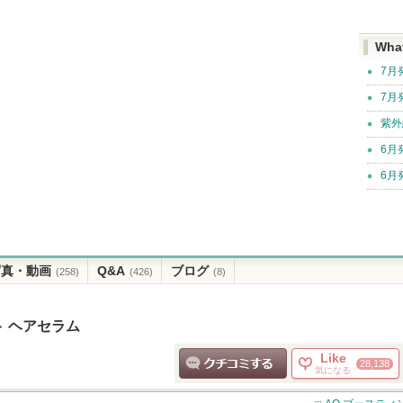
Wha
7月
7月
紫外
6月
6月
写真・動画
Q&A
ブログ
(258)
(426)
(8)
ト ヘアセラム
Like
28,138
気になる
クチコミする