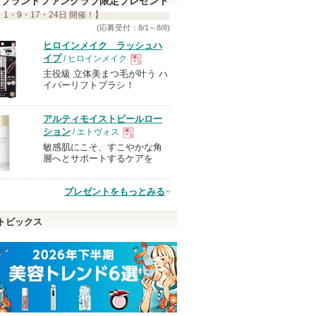
ブランドファンクラブ限定プレゼント
 1・9・17・24日 開催！】
(応募受付：8/1～8/8)
ヒロインメイク ラッシュハ
イプ
/ ヒロインメイク
主役級 立体美まつ毛が叶う ハ
現
イパーリフトブラシ！
品
アルティモイストピールロー
ション
/ エトヴォス
敏感肌にこそ、すこやかな角
現
層へとサポートするケアを
品
プレゼントをもっとみる
トピックス