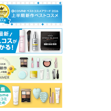
チライナ
スーパーラメラシャンプ
ジェニフィック アルティ
ルース パウダー
ー&EXモイストトリート
メ セラム
コスメデコルテ
メント ＦＯＲ ＤＡＩＬ
ランコム
Ｙ ＤＡＭＡＧＥ
コスメデコルテ
からのお知らせ
THE ANSWER
ショッピ
ピン
ショッピン
があります
THE ANSWERか
グサイト
トへ
グサイトへ
らのお知らせが
ショッピン
あります
グサイトへ