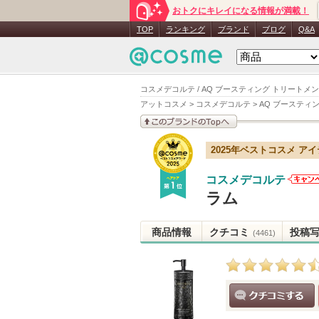
おトクにキレイになる情報が満載！
TOP
ランキング
ブランド
ブログ
Q&A
コスメデコルテ / AQ ブースティング トリートメ
アットコスメ
>
コスメデコルテ
>
AQ ブースティ
このブランドの情報を
2025年ベストコスメ ア
見る
コスメデコルテ
コス
ラム
ルテ
お知
商品情報
クチコミ
投稿
あり
(4461)
クチコミする