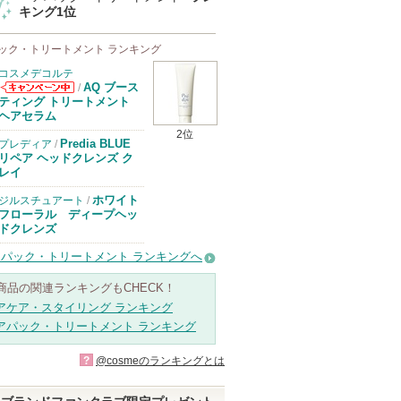
キング1位
ック・トリートメント ランキング
コスメデコルテ
AQ ブース
/
コスメデコルテ
ティング トリートメント
からのお知らせ
ヘアセラム
があります
2位
Predia BLUE
プレディア
/
リペア ヘッドクレンズ ク
レイ
ホワイト
ジルスチュアート
/
フローラル ディープヘッ
ドクレンズ
アパック・トリートメント ランキングへ
商品の関連ランキングもCHECK！
アケア・スタイリング ランキング
アパック・トリートメント ランキング
?
@cosmeのランキングとは