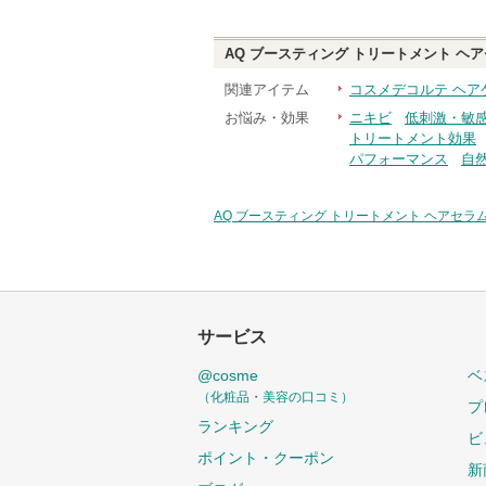
AQ ブースティング トリートメント ヘ
関連アイテム
コスメデコルテ ヘア
お悩み・効果
ニキビ
低刺激・敏
トリートメント効果
パフォーマンス
自
AQ ブースティング トリートメント ヘアセラ
サービス
@cosme
ベ
（化粧品・美容の口コミ）
プ
ランキング
ビ
ポイント・クーポン
新