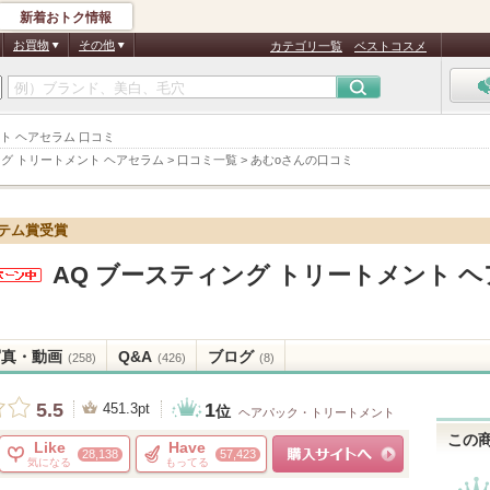
新着おトク情報
お買物
その他
カテゴリ一覧
ベストコスメ
ント ヘアセラム 口コミ
ング トリートメント ヘアセラム
>
口コミ一覧
>
あむoさんの口コミ
イテム賞受賞
AQ ブースティング トリートメント ヘ
メデコ
からの
らせが
写真・動画
Q&A
ブログ
ます
(258)
(426)
(8)
1
5.5
451.3pt
位
ヘアパック・トリートメント
この
Like
Have
28,138
57,423
気になる
もってる
ショッピングサイトへ