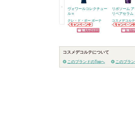
ヴォワールコレクチュー
リポソーム 
ルｎ
リペアセラム
クレ・ド・ポー ボーテ
コスメデコルテ
戻
クレ・ド・ポー
コスメデコルテ
ボーテからのお
からのお知らせ
る
ショッピン
ショッ
知らせがありま
があります
す
グサイトへ
グサイ
コスメデコルテについて
このブランドのTopへ
このブラン