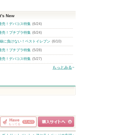
t's New
発売！デパコス特集
(6/24)
発売！プチプラ特集
(6/24)
線に負けない！ベストイレブン
(6/10)
発売！プチプラ特集
(5/28)
発売！デパコス特集
(5/27)
もっとみる
Have
57,423
もってる
ショッピングサイト