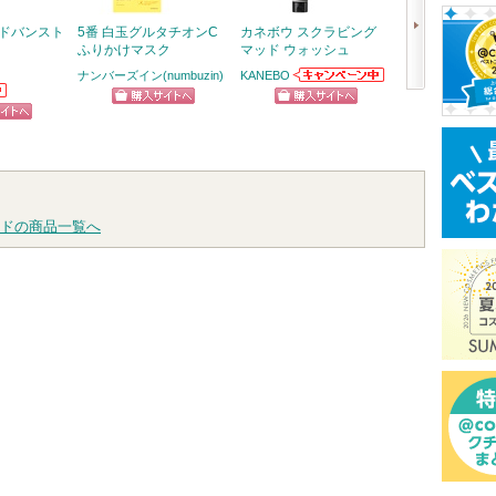
アドバンスト
5番 白玉グルタチオンC
カネボウ スクラビング
クリーミータッ
ふりかけマスク
マッド ウォッシュ
ー
ナンバーズイン(numbuzin)
KANEBO
キャンメイク
KANEBOからの
次
お知らせがあり
ショッピン
ショッピン
ショッ
ます
へ
ピン
グサイトへ
グサイトへ
グサイ
トへ
ドの商品一覧へ