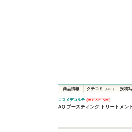
商品情報
クチコミ
投稿
(4461)
コスメデコルテ
コスメデコル
AQ ブースティング トリートメン
テからのお知
らせがありま
す