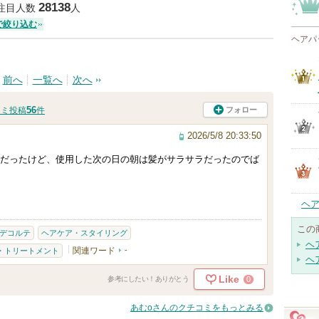
28138
注目人数
人
で絞り込む
ヘアパ
前へ
一覧へ
次へ
56
フォロー
コミ投稿
件
2026/5/8 20:33:50
だったけど、使用した次の日の朝は髪がサラサラだったのでば
ヘ
この
デコルテ
ヘアケア・スタイリング
ヘ
関連ワード
-
・トリートメント
ヘ
Like
0
参考にしたい！ありがとう
あむoさんのクチコミをもっとみる