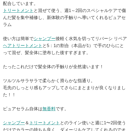
配合しています。
トリートメント
と混ぜて使う、週1～2回のスペシャルケアで傷
んだ髪を集中補修し、新体験の手触りへ導いてくれるピュアセ
ラム
使い方は簡単で
シャンプー
後軽く水気を切ってリバーシ リペア
ヘアトリートメント
と5：1の割合（本品が1）で手のひらにと
って混ぜ、髪全体に塗布した後すすぎます。
たったこれだけで髪全体の手触りが全然違います！
ツルツルサラサラで柔らかく滑らかな指通り。
毛先のしっとり感もアップしてさらにまとまりが良くなりまし
た！！
ピュアセラム自体は
無香料
です。
シャンプー
＆
トリートメント
とのライン使いと週に1〜2回使う
だけでカラーの持ちも良く、ダメージもケアしてくれるのでオ