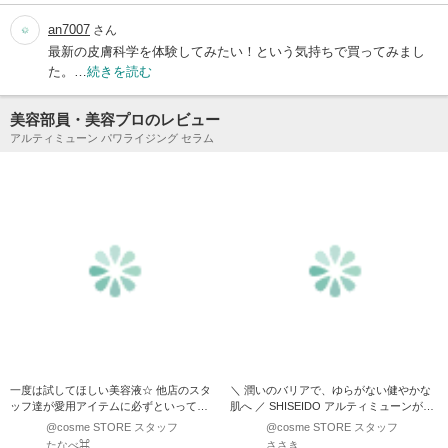
an7007
さん
最新の皮膚科学を体験してみたい！という気持ちで買ってみまし
た。…
続きを読む
美容部員・美容プロのレビュー
アルティミューン パワライジング セラム
一度は試してほしい美容液☆ 他店のスタ
＼ 潤いのバリアで、ゆらがない健やかな
ッフ達が愛用アイテムに必ずといってい
肌へ ／ SHISEIDO アルティミューンがリ
いほどあげてくるこのア…
ニューアル…
@cosme STORE スタッフ
@cosme STORE スタッフ
たなべ⌘
ささき