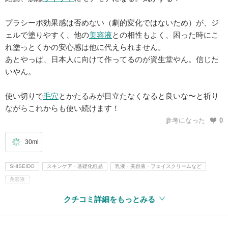
プラシーボ効果感は否めない（劇的変化ではないため）が、ジ
ェルで塗りやすく、他の
美容液
との相性もよく、困った時にこ
れ塗っとくかの安心感は他に代えられません。
あとやっぱ、日本人に向けて作ってるのが資生堂やん。信じた
いやん。
使い切りで
毛穴
とかたるみが目立たなくなると良いな〜と祈り
ながらこれからも使い続けます！
参考になった
0
30ml
SHISEIDO
スキンケア・基礎化粧品
乳液・美容液・フェイスクリームなど
美容液
クチコミ詳細をもっとみる