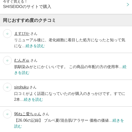
今すぐ買える！
SHISEIDOのサイトで購入
同じおすすめ度のクチコミ
ますぴか
さん
リニューアル後に、老化細胞に着目した処方になったと知って気
にな…
続きを読む
むんぎゅ
さん
肌馴染みがとにかくいいです。 この商品の年配の方の使用率…
続
きを読む
sirohuku
さん
口コミがよく話題になっていたのが購入のきっかけです。すでに
2本…
続きを読む
96ねこ愛ちゃん
さん
【26.06の記録】 ブルベ夏/混合肌/アラサー 価格の価値…
続きを
読む