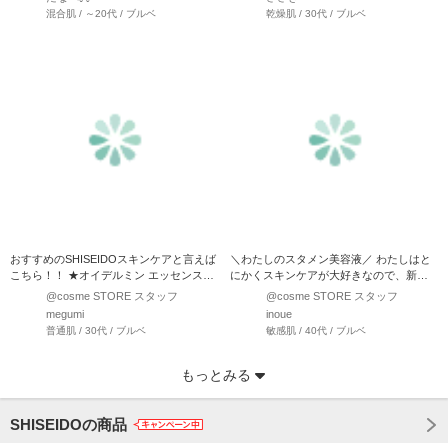
混合肌 / ～20代 / ブルベ
乾燥肌 / 30代 / ブルベ
おすすめのSHISEIDOスキンケアと言えば
＼わたしのスタメン美容液／ わたしはと
こちら！！ ★オイデルミン エッセンスロ
にかくスキンケアが大好きなので、新商
ーション …
品や人気の美容液を試す…
@cosme STORE スタッフ
@cosme STORE スタッフ
megumi
inoue
普通肌 / 30代 / ブルベ
敏感肌 / 40代 / ブルベ
もっとみる
SHISEIDOの商品