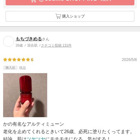
購入ショップ
もちづきめる
さん
26歳
混合肌
クチコミ投稿 131件
6
2026/5/8
購入品
現品
かの有名なアルティミューン
老化を止めてくれるときいて26歳、必死に塗りたくってます。
結論、肌は
ツヤ
ツヤ
にモチモチになる。気がする！