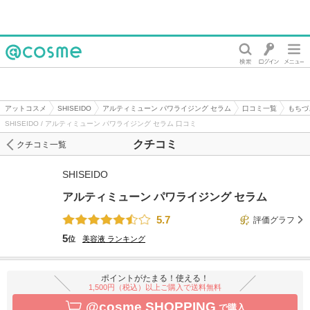
@cosme
アットコスメ
SHISEIDO
アルティミューン パワライジング セラム
口コミ一覧
もちづ
SHISEIDO / アルティミューン パワライジング セラム 口コミ
クチコミ
クチコミ一覧
SHISEIDO
アルティミューン パワライジング セラム
5.7
評価グラフ
5
位
美容液
ランキング
ポイントがたまる！使える！
1,500円（税込）以上ご購入で送料無料
@cosme SHOPPING
で購入