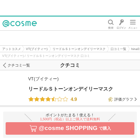
@cosme
アットコスメ
VT(ブイティー)
リードルＳトーンオンデイリーマスク
口コミ一覧
hin
VT(ブイティー) / リードルＳトーンオンデイリーマスク 口コミ
クチコミ
クチコミ一覧
VT(ブイティー)
リードルＳトーンオンデイリーマスク
4.9
評価グラフ
ポイントがたまる！使える！
1,500円（税込）以上ご購入で送料無料
@cosme SHOPPING
で購入