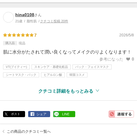
hina0108
さん
21歳
脂性肌
クチコミ投稿 20件
7
2026/5/8
購入品
現品
肌に水分がたされて潤い良くなってメイクのりよくなります！
参考になった
0
VT(ブイティー)
スキンケア・基礎化粧品
パック・フェイスマスク
シートマスク・パック
ヒアルロン酸
韓国コスメ
クチコミ詳細をもっとみる
ポスト
シェア
LINE
この商品のクチコミ一覧へ