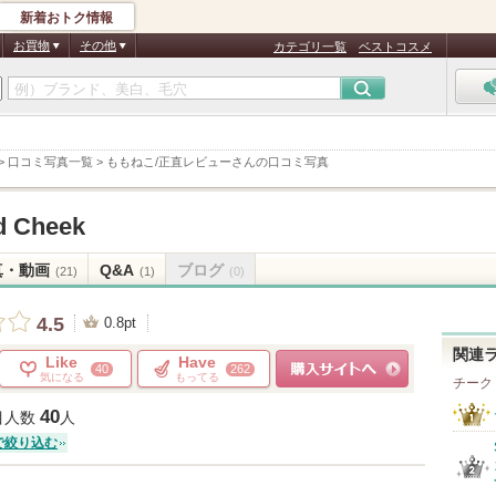
新着おトク情報
お買物
その他
カテゴリ一覧
ベストコスメ
>
口コミ写真一覧
>
ももねこ/正直レビューさんの口コミ写真
d Cheek
真・動画
Q&A
ブログ
(21)
(1)
(0)
4.5
0.8pt
関連
Like
Have
40
262
気になる
もってる
チーク
ショッピングサイトへ
40
目人数
人
で絞り込む