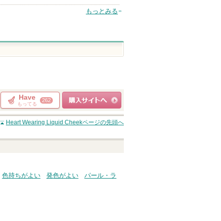
もっとみる
Have
262
もってる
ショッピングサイト
Heart Wearing Liquid Cheek
ページの先頭へ
へ
色持ちがよい
発色がよい
パール・ラ