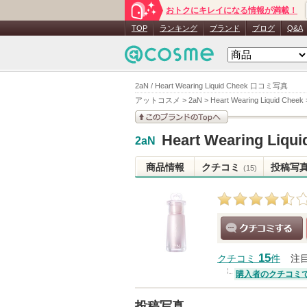
おトクにキレイになる情報が満載！
TOP
ランキング
ブランド
ブログ
Q&A
2aN / Heart Wearing Liquid Cheek 口コミ写真
アットコスメ
>
2aN
>
Heart Wearing Liquid Cheek
このブランドの情報を
Heart Wearing Liqui
2aN
見る
商品情報
クチコミ
投稿写
(15)
クチコミする
15
クチコミ
件
注
購入者のクチコミ
投稿写真