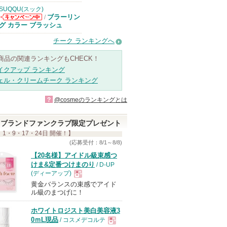
SUQQU(スック)
ブラーリン
/
SUQQU(スッ
グ カラー ブラッシュ
ク)からのお知
らせがあります
チーク ランキングへ
商品の関連ランキングもCHECK！
イクアップ ランキング
ェル・クリームチーク ランキング
?
@cosmeのランキングとは
ブランドファンクラブ限定プレゼント
 1・9・17・24日 開催！】
(応募受付：8/1～8/8)
【20名様】アイドル級束感つ
けま&定番つけまのり
/ D-UP
(ディーアップ)
黄金バランスの束感でアイド
現
ル級のまつげに！
ホワイトロジスト美白美容液3
品
0ｍL現品
/ コスメデコルテ