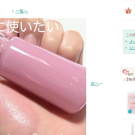
一覧へ
この
メ
ジ
【毎月
次へ