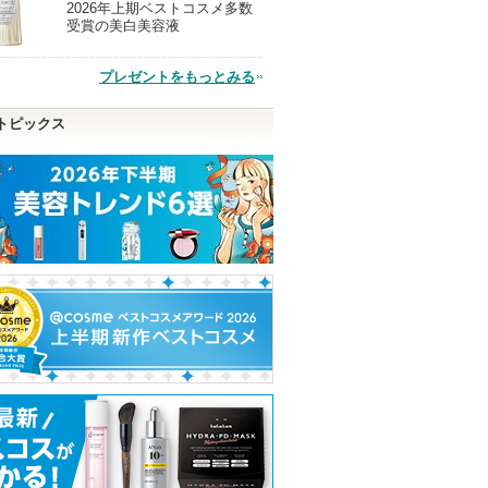
2026年上期ベストコスメ多数
現
受賞の美白美容液
品
プレゼントをもっとみる
トピックス
ムティン
ザジューシーラスティン
リップモンスター
クリーミータッ
グティント
ー
ケイト
rom&nd
キャンメイク
ショッピン