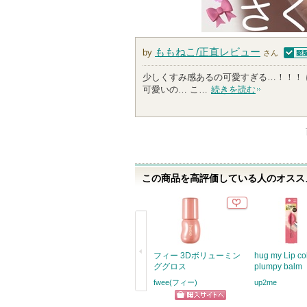
ももねこ/正直レビュー
by
さん
認証
少しくすみ感あるの可愛すぎる…！！！
可愛いの… こ…
続きを読む
この商品を高評価している人のオススメ
フィー 3Dボリューミン
hug my Lip co
ググロス
plumpy balm
fwee(フィー)
up2me
戻