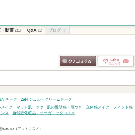
真・動画
Q&A
ブログ
(21)
(1)
(0)
Like
40
気になる
クチコミする
ク
2aN チーク
2aN ジェル・クリームチーク
ルメイク
マット肌
ツヤ
肌の透明感・薄づき
立体感メイク
フィット感
マンス
自然派化粧品・オーガニックコスメ
@cosme（アットコスメ）