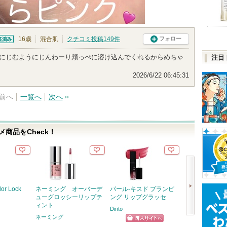
16歳
混合肌
クチコミ投稿
149
件
フォロー
済
 にじむようにじんわーり頬っぺに溶け込んでくれるからめちゃ
注目
2026/6/22 06:45:31
前へ
一覧へ
次へ
商品をCheck！
lor Lock
ネーミング オーバーデ
パール-キスド プランピ
デューイフィル
ューグロッシーリップテ
ング リップグラッセ
ト R
ィント
Dinto
CipiCipi
ネーミング
次