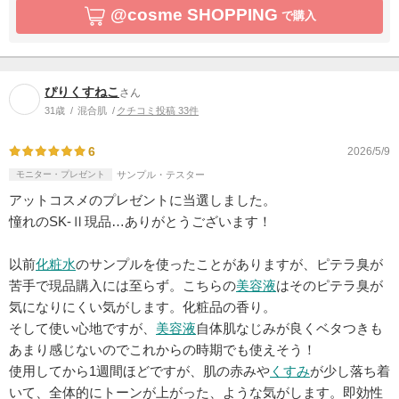
@cosme SHOPPING
で購入
ぴりくすねこ
さん
31歳
混合肌
クチコミ投稿 33件
6
2026/5/9
モニター・プレゼント
サンプル・テスター
アットコスメのプレゼントに当選しました。
憧れのSK-Ⅱ現品…ありがとうございます！
以前
化粧水
のサンプルを使ったことがありますが、ピテラ臭が
苦手で現品購入には至らず。こちらの
美容液
はそのピテラ臭が
気になりにくい気がします。化粧品の香り。
そして使い心地ですが、
美容液
自体肌なじみが良くベタつきも
あまり感じないのでこれからの時期でも使えそう！
使用してから1週間ほどですが、肌の赤みや
くすみ
が少し落ち着
いて、全体的にトーンが上がった、ような気がします。即効性