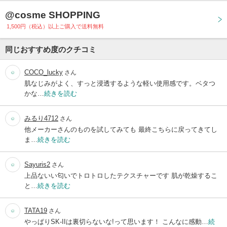
@cosme SHOPPING
1,500円（税込）以上ご購入で送料無料
同じおすすめ度のクチコミ
COCO_lucky
さん
肌なじみがよく、すっと浸透するような軽い使用感です。ベタつ
かな…
続きを読む
みるり4712
さん
他メーカーさんのものを試してみても 最終こちらに戻ってきてし
ま…
続きを読む
Sayuris2
さん
上品ないい匂いでトロトロしたテクスチャーです 肌が乾燥するこ
と…
続きを読む
TATA19
さん
やっぱりSK-IIは裏切らないな!って思います！ こんなに感動…
続