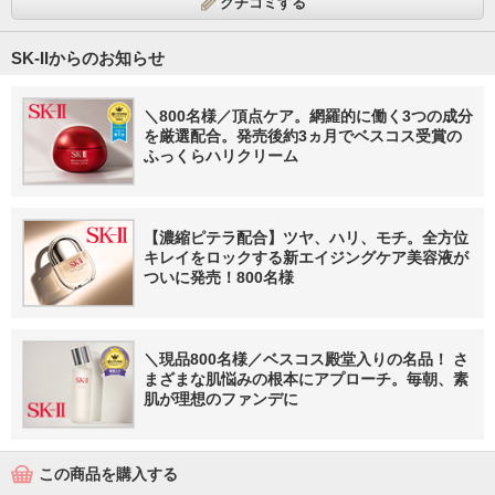
クチコミする
SK-IIからのお知らせ
＼800名様／頂点ケア。網羅的に働く3つの成分
を厳選配合。発売後約3ヵ月でベスコス受賞の
ふっくらハリクリーム
【濃縮ピテラ配合】ツヤ、ハリ、モチ。全方位
キレイをロックする新エイジングケア美容液が
ついに発売！800名様
＼現品800名様／ベスコス殿堂入りの名品！ さ
まざまな肌悩みの根本にアプローチ。毎朝、素
肌が理想のファンデに
この商品を購入する