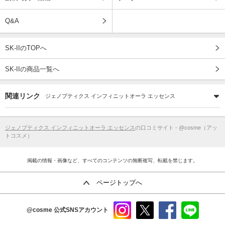
Q&A
SK-IIのTOPへ
SK-IIの商品一覧へ
関連リンク
ジェノプティクス インフィニットオーラ エッセンス
ジェノプティクス インフィニットオーラ エッセンス
の口コミサイト - @cosme（アッ
トコスメ）
掲載の情報・画像など、すべてのコンテンツの無断複写、転載を禁じます。
ページトップへ
@cosme
公式SNSアカウント
instag
x
faceb
line