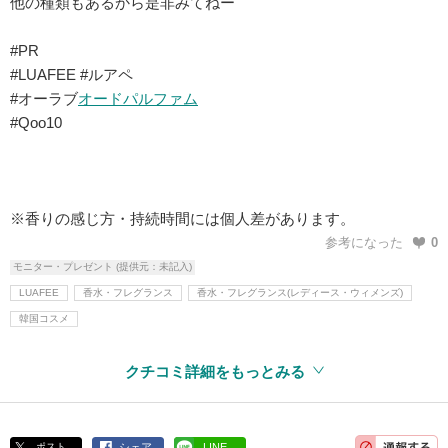
他の種類もあるから是非みてねー
#PR
#LUAFEE #ルアペ
#オーラブ
オードパルファム
#Qoo10
※香りの感じ方・持続時間には個人差があります。
参考になった
0
モニター・プレゼント (提供元：未記入)
LUAFEE
香水・フレグランス
香水・フレグランス(レディース・ウィメンズ)
韓国コスメ
クチコミ詳細をもっとみる
ポスト
シェア
LINE