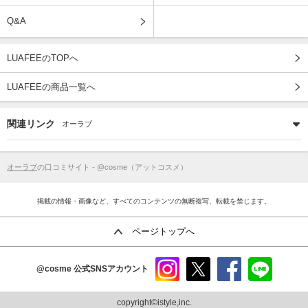
Q&A
LUAFEEのTOPへ
LUAFEEの商品一覧へ
関連リンク
オーラブ
オーラブ
の口コミサイト - @cosme（アットコスメ）
掲載の情報・画像など、すべてのコンテンツの無断複写、転載を禁じます。
ページトップへ
@cosme
公式SNSアカウント
instag
x
faceb
line
ram
ook
copyright©istyle,inc.