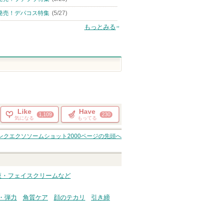
発売！デパコス特集
(5/27)
もっとみる
Like
Have
1,109
230
気になる
もってる
ピンクエクソソームショット2000
ページの先頭へ
美容液・フェイスクリームなど
・弾力
角質ケア
顔のテカリ
引き締