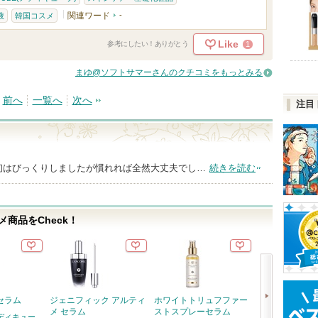
関連ワード
-
液
韓国コスメ
Like
1
参考にしたい！ありがとう
まゆ@ソフトサマーさんのクチコミをもっとみる
前へ
一覧へ
次へ
注目
初はびっくりしましたが慣れれば全然大丈夫でし…
続きを読む
商品をCheck！
セラム
ジェニフィック アルティ
ホワイトトリュフファー
PDRN100ヒ
メ セラム
ストスプレーセラム
セラムマスク
メディキュー