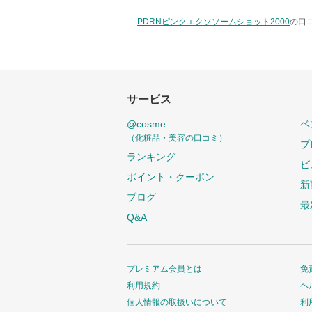
PDRNピンクエクソソームショット2000
の口コ
サービス
@cosme
ベ
（化粧品・美容の口コミ）
プ
ランキング
ビ
ポイント・クーポン
新
ブログ
最
Q&A
プレミアム会員とは
免
利用規約
ヘ
個人情報の取扱いについて
利