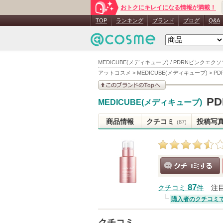
おトクにキレイになる情報が満載！
TOP
ランキング
ブランド
ブログ
Q&A
MEDICUBE(メディキューブ) / PDRNピンクエク
アットコスメ
>
MEDICUBE(メディキューブ)
>
PD
このブランドの情報を
P
MEDICUBE(メディキューブ)
見る
商品情報
クチコミ
投稿写
(87)
クチコミする
87
クチコミ
件
注
購入者のクチコミ
クチコミ