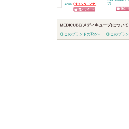
ブ)
Anua
Anuaからのお知
戻
らせがあります
ショッ
ショッピン
る
グサイ
グサイトへ
MEDICUBE(メディキューブ)について
このブランドのTopへ
このブラン