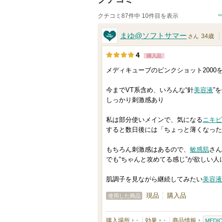
クチコミ87件中 10件目を表示
まゆ@ソフトサマー
34歳
さん
4
購入品
メディキューブのピンクショット2000
今までVT系含め、いろんな“針
美容液
”
しっかり刺激感あり
私は部分使いメインで、気になる
ニキビ
すると数日後には「ちょっと薄くなった
もちろん刺激感はあるので、
敏感肌
さん
でも“ちゃんと攻めてる感じ”が欲しい
肌調子を見ながら継続してみたい
美容液
現品
購入品
使用した商品
購入場所
-
効果
-
商品情報
MEDI