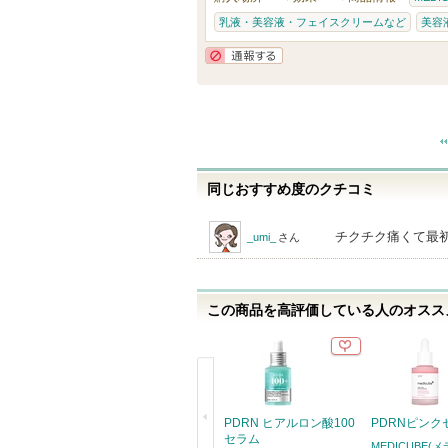
乳液・美容液・フェイスクリームなど
美容
通報する
同じおすすめ度のクチコミ
チクチク痛くて最
_umi_
さん
この商品を高評価している人のオススメ
PDRN ヒアルロン酸100
PDRNピンク
セラム
MEDICUBE(