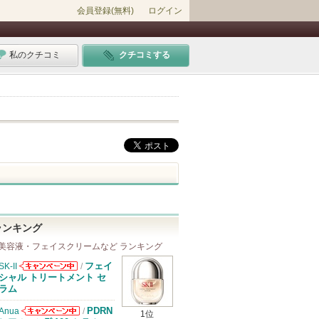
会員登録(無料)
ログイン
私のクチコミ
クチコミする
ランキング
美容液・フェイスクリームなど ランキング
フェイ
SK-II
/
SK-IIからのお
シャル トリートメント セ
知らせがありま
ラム
す
PDRN
Anua
/
1位