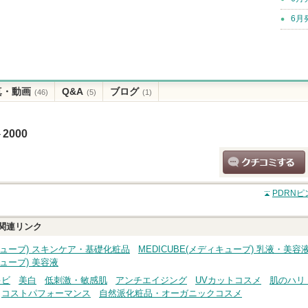
6月
真・動画
Q&A
ブログ
(46)
(5)
(1)
000
クチコミする
PDRN
関連リンク
ィキューブ) スキンケア・基礎化粧品
MEDICUBE(メディキューブ) 乳液・
キューブ) 美容液
キビ
美白
低刺激・敏感肌
アンチエイジング
UVカットコスメ
肌のハリ
コストパフォーマンス
自然派化粧品・オーガニックコスメ