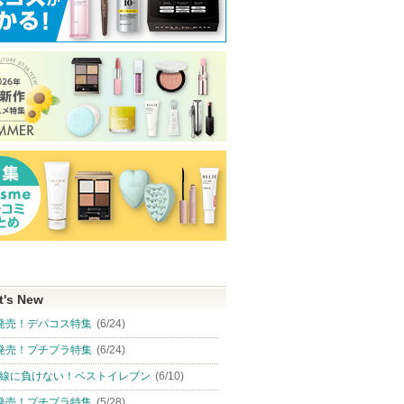
ブ)
ナンバーズイン(numbuzin)
のお知
ショッピ
ます
ショッピン
ピン
ショッピン
グサイト
グサイトへ
トへ
グサイトへ
t's New
発売！デパコス特集
(6/24)
発売！プチプラ特集
(6/24)
線に負けない！ベストイレブン
(6/10)
発売！プチプラ特集
(5/28)