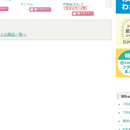
ランコム
d'Alba(ダルバ)
Anua
Anuaから
次
d'Alba(ダルバ)か
らせがあり
ピン
ショッピン
ショッ
らのお知らせが
へ
ショッピン
あります
トへ
グサイトへ
グサイ
グサイトへ
ドの商品一覧へ
Wha
7月
7月
紫外
6月