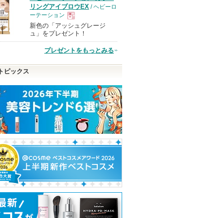
リングアイブロウEX
/ ヘビーロ
ーテーション
新色の「アッシュグレージ
現
ュ」をプレゼント！
プレゼントをもっとみる
品
トピックス
アルロン酸
5番 白玉グルタチオンC
PDRNピンクトナー
ハンオールブロ
ふりかけマスク
MEDICUBE(メディキュー
rom&nd