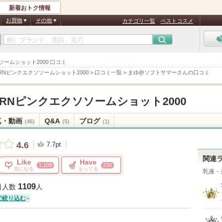
新着おトク情報
お買物
その他
カテゴリ一覧
ベストコスメ
ソソームショット2000 口コミ
RNピンクエクソソームショット2000
>
口コミ一覧
>
まゆ@ソフトサマーさんの口コミ
DRNピンクエクソソームショット2000
真・動画
Q&A
ブログ
(46)
(5)
(1)
4.6
7.7pt
関連
Like
Have
1,109
230
気になる
もってる
乳液・
1109
目人数
人
で絞り込む