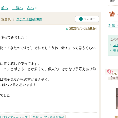
前へ
一覧へ
次へ
20
フォロー
混合肌
クチコミ投稿
件
乳液
2026/5/9 05:59:54
を使ってみました！
この
ス
を使ってきたのですが、それでも「うわ、針！」って思うくらい
美
に置く感じで使ってます。
…？」と感じることが多くて、個人的にはかなり手応えあり◎
【毎月
は様子見ながらの方が良さそう。
人にはハマると思います！
でした
CUBE(メディキューブ)
スキンケア・基礎化粧品