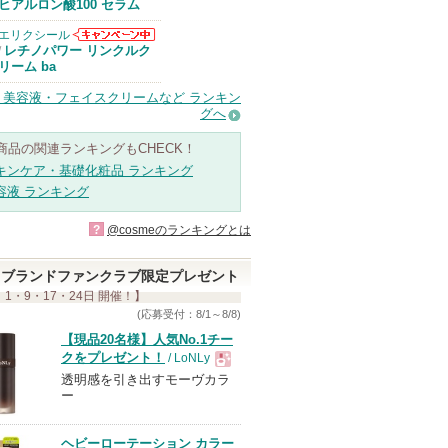
Anuaからのお
ヒアルロン酸100 セラム
知らせがありま
す
エリクシール
エリクシールか
レチノパワー リンクルク
/
らのお知らせが
リーム ba
あります
・美容液・フェイスクリームなど ランキン
グへ
商品の関連ランキングもCHECK！
キンケア・基礎化粧品 ランキング
容液 ランキング
?
@cosmeのランキングとは
ブランドファンクラブ限定プレゼント
 1・9・17・24日 開催！】
(応募受付：8/1～8/8)
【現品20名様】人気No.1チー
クをプレゼント！
/ LoNLy
透明感を引き出すモーヴカラ
現
ー
品
ヘビーローテーション カラー