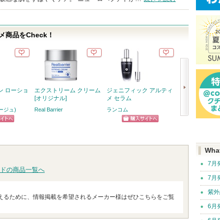
商品をCheck！
ン ローショ
エクストリーム クリーム
ジェニフィック アルティ
アデノバイタル
[オリジナル]
メ セラム
プ パワーショ
ネージュ)
Real Barrier
ランコム
サブリミック
次
ピン
ショッピン
へ
トへ
グサイトへ
Wha
7月
ドの商品一覧へ
7月
紫外
えるために、情報掲載を希望されるメーカー様はぜひこちらをご覧
6月