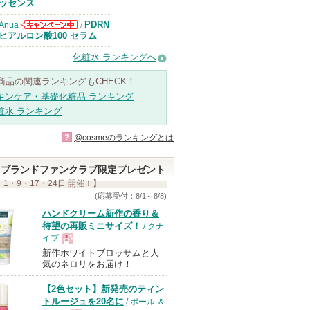
知らせがありま
ッセンス
す
PDRN
Anua
/
Anuaからのお
ヒアルロン酸100 セラム
知らせがありま
す
化粧水 ランキングへ
商品の関連ランキングもCHECK！
キンケア・基礎化粧品 ランキング
粧水 ランキング
?
@cosmeのランキングとは
ブランドファンクラブ限定プレゼント
 1・9・17・24日 開催！】
(応募受付：8/1～8/8)
ハンドクリーム新作の香り＆
待望の再販ミニサイズ！
/ クナ
イプ
新作ホワイトブロッサムと人
現
気のネロリをお届け！
【2色セット】新発売のティン
品
トルージュを20名に
/ ポール ＆