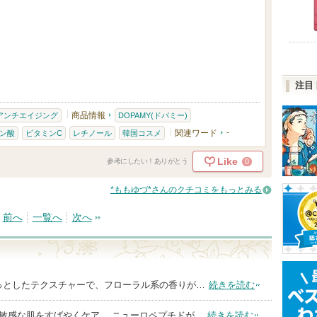
注目
商品情報
アンチエイジング
DOPAMY(ドパミー)
関連ワード
-
ン酸
ビタミンC
レチノール
韓国コスメ
Like
0
参考にしたい！ありがとう
*ももゆづ*さんのクチコミをもっとみる
前へ
一覧へ
次へ
っとしたテクスチャーで、フローラル系の香りが…
続きを読む
敏感な肌をすばやくケア。 ニューロペプチドが…
続きを読む