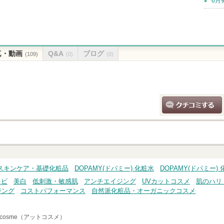
6月
真・動画
Q&A
ブログ
(109)
(0)
(0)
クチコミする
) スキンケア・基礎化粧品
DOPAMY(ドパミー) 化粧水
DOPAMY(ドパミー)
キビ
美白
低刺激・敏感肌
アンチエイジング
UVカットコスメ
肌のハリ
ジング
コストパフォーマンス
自然派化粧品・オーガニックコスメ
cosme（アットコスメ）