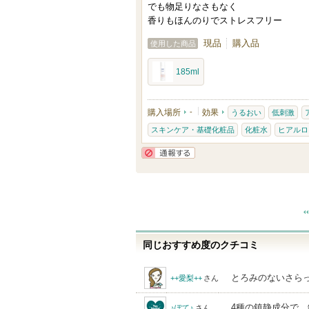
でも物足りなさもなく
香りもほんのりでストレスフリー
現品
購入品
使用した商品
185ml
購入場所
-
効果
うるおい
低刺激
スキンケア・基礎化粧品
化粧水
ヒアルロ
通報する
同じおすすめ度のクチコミ
とろみのないさら
++愛梨++
さん
4種の鎮静成分で、
♪ぽて♪
さん