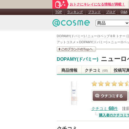
おトクにキレイになる情報が満載！
TOP
ランキング
ブランド
ブログ
Q&A
DOPAMY(ドパミー) / ニューロペップ８R トナー 
アットコスメ
>
DOPAMY(ドパミー)
>
ニューロペッ
このブランドの情報を
ニューロ
DOPAMY(ドパミー)
見る
商品情報
クチコミ
投稿写
(68)
クチコミする
68
クチコミ
件
注
購入者のクチコミ
クチコミ