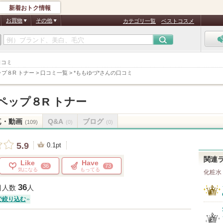
新着おトク情報
お買物
その他
カテゴリ一覧
ベストコスメ
口コミ
プ８R トナー
>
口コミ一覧
>
*ももゆづ*さんの口コミ
ペップ８R トナー
真・動画
Q&A
ブログ
(109)
(0)
(0)
5.9
0.1pt
関連
Like
Have
36
73
気になる
もってる
化粧水
36
目人数
人
で絞り込む