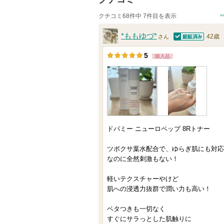
クチコミ68件中 7件目を表示
*ももゆづ*
42歳
さん
認証済
5
購入品
ドパミー ニューロペップ 8Rトナー
ツボクサ葉水配合で、ゆらぎ肌にも対応
なのに全然刺激もない！
軽いテクスチャーやけど
肌への浸透力抜群で潤い力も高い！
ベタつきも一切なく
すぐにサラっとした肌触りに