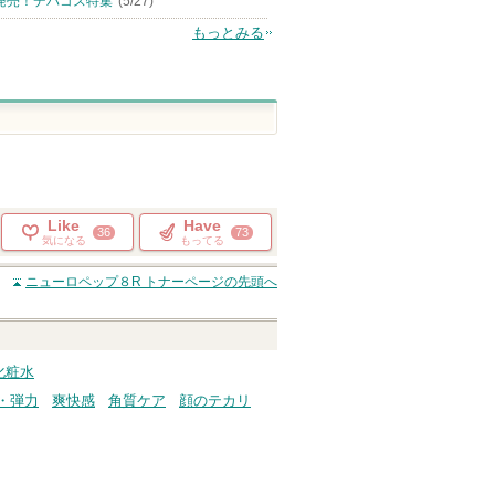
発売！デパコス特集
(5/27)
もっとみる
Like
Have
36
73
気になる
もってる
ニューロペップ８R トナー
ページの先頭へ
 化粧水
・弾力
爽快感
角質ケア
顔のテカリ