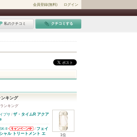
会員登録(無料)
ログイン
私のクチコミ
クチコミする
ランキング
 ランキング
ザ・タイムR アクア
イプサ
/
e
フェイ
SK-II
/
SK-IIからのお
シャル トリートメント エ
1位