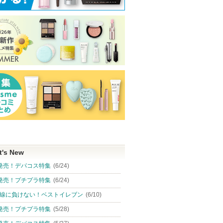
 スカル
夢みる ポアクリアバーム
ブースター美容液
スキンクリア ク
ット
オイル
オイル アロマタ
An四季+
フレシングシト
ロゼット
り
アテニア
ショッピン
アテニア
お知らせ
グサイトへ
ショッピ
ます
t's New
グサイト
発売！デパコス特集
(6/24)
発売！プチプラ特集
(6/24)
線に負けない！ベストイレブン
(6/10)
発売！プチプラ特集
(5/28)