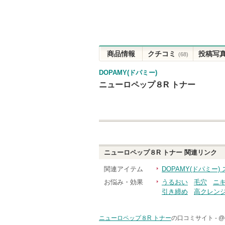
商品情報
クチコミ
投稿写
(68)
DOPAMY(ドパミー)
ニューロペップ８R トナー
ニューロペップ８R トナー
関連リンク
関連アイテム
DOPAMY(ドパミー
お悩み・効果
うるおい
毛穴
ニ
引き締め
高クレン
ニューロペップ８R トナー
の口コミサイト -
@