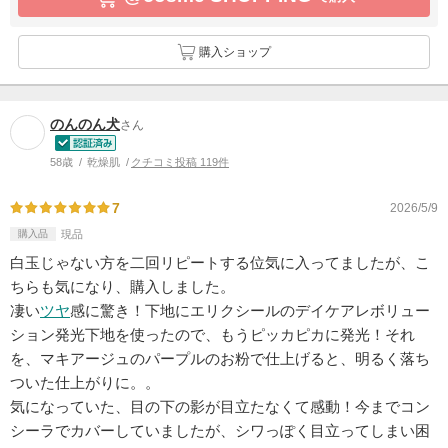
購入ショップ
のんのん犬
さん
58歳
乾燥肌
クチコミ投稿 119件
7
2026/5/9
購入品
現品
白玉じゃない方を二回リピートする位気に入ってましたが、こ
ちらも気になり、購入しました。
凄い
ツヤ
感に驚き！下地にエリクシールのデイケアレボリュー
ション発光下地を使ったので、もうピッカピカに発光！それ
を、マキアージュのパープルのお粉で仕上げると、明るく落ち
ついた仕上がりに。。
気になっていた、目の下の影が目立たなくて感動！今までコン
シーラでカバーしていましたが、シワっぽく目立ってしまい困