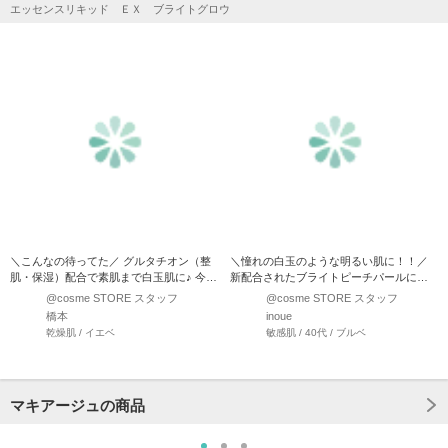
エッセンスリキッド ＥＸ ブライトグロウ
＼こんなの待ってた／ グルタチオン（整
＼憧れの白玉のような明るい肌に！！／
肌・保湿）配合で素肌まで白玉肌に♪ 今っ
新配合されたブライトピーチパールによ
ぽ肌を叶える、ピンク…
って、塗った瞬間から…
@cosme STORE スタッフ
@cosme STORE スタッフ
橋本
inoue
乾燥肌 / イエベ
敏感肌 / 40代 / ブルベ
マキアージュの商品