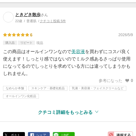
ときどき散歩
さん
22歳
普通肌
クチコミ投稿 5件
6
2026/5/9
購入品
リピート
現品
この商品はオールインワンなので
美容液
を買わずにコスパ良く
使えます！しっとり感ではないのでミルク感あるさっぱり使用
になってるのでしっとりを求めている方には違ってしまうかも
しれません。
参考になった
0
なめらか本舗
スキンケア・基礎化粧品
乳液・美容液・フェイスクリームなど
オールインワン化粧品
クチコミ詳細をもっとみる
ポスト
シェア
LINE