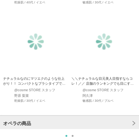
乾燥肌 / 40代 / イエベ
敏感肌 / 30代 / イエベ
ナチュラルなのにマツエクのような仕上
＼＼ナチュラルな目元美人目指すならコ
がり！！ コンパクトなブラシタイプで液
レ！／／ 店舗のランキングでも目にする
が まつ毛1本1…
ことが多いオペラのマ…
@cosme STORE スタッフ
@cosme STORE スタッフ
野原 梨菜
阿久津
乾燥肌 / 30代 / イエベ
敏感肌 / 30代 / ブルベ
オペラの商品