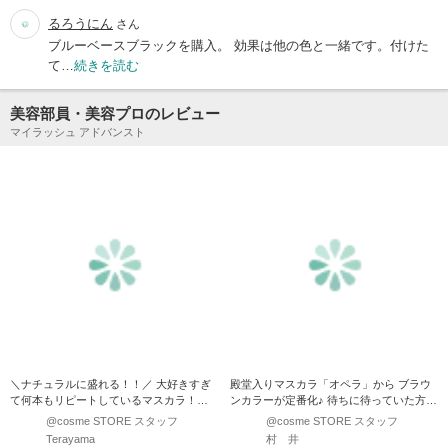
るろうにん
さん
ブルーベースブラックを購入。 効果は他の色と一緒です。付けた
て…
続きを読む
美容部員・美容プロのレビュー
マイラッシュ アドバンスト
＼ナチュラルに盛れる！！／ 大好きすぎ
殿堂入りマスカラ「オペラ」から ブラウ
て何本もリピートしているマスカラ！！
ンカラーが定番化♪ 待ちに待っていた方も
私のまつ毛こん…
居るので…
@cosme STORE スタッフ
@cosme STORE スタッフ
Terayama
村 井