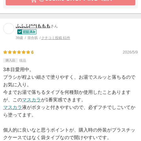
ふふふ(^^)ももも
さん
39歳
混合肌
クチコミ投稿 61件
6
2026/5/9
購入品
現品
3本目愛用中。
ブラシが程よい細さで塗りやすく、お湯でスルッと落ちるので
お気に入り。
今までお湯で落ちるタイプを何種類か使用したことあります
が、この
マスカラ
が1番実感できます。
マスカラ
液がボタッと付きやすいので、必ずフチでしごいてか
ら塗ってます。
個人的に良いなと思うポイントが、購入時の外装がプラスチッ
クケースではなく袋タイプなので開けやすいです。