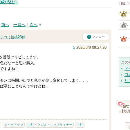
で絞り込む
口紅 
前へ
一覧へ
次へ
23
フォロー
クチコミ投稿
件
2026/5/9 09:27:20
化を普段はリピしてます。
この
色だなーと思い購入。
ですよね！
メ
口
モンは時間がたつと色味が少し変化してしまう。。。
リ
ば済むことなんですけどね！
【毎月
メイクアップ
口紅・グロス・リップライナー
口紅