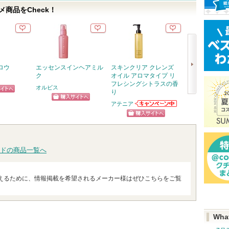
商品をCheck！
ロウ
エッセンスインヘアミル
スキンクリア クレンズ
スピーディーマ
ク
オイル アロマタイプ リ
ムーバー
フレシングシトラスの香
オルビス
ヒロインメイク
り
ピン
次
アテニア
ショッピン
ショッ
アテニアからの
トへ
へ
お知らせがあり
グサイトへ
グサイ
ショッピン
ます
グサイトへ
ドの商品一覧へ
えるために、情報掲載を希望されるメーカー様はぜひこちらをご覧
Wha