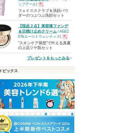
ップアール)
フェイススクラブ＆洗顔パウ
現
ダーのつぶつぶ洗顔セット
【現品２点】美容液ファンデ
品
＆日焼け止めクリーム
/ AGE2
0'S(エージトウェンティズ)
”スキンケア発想”で叶える真夏
現
の上品ツヤ肌セット
プレゼントをもっとみる
品
トピックス