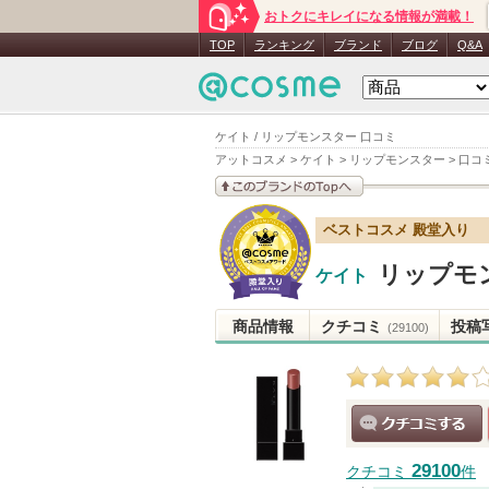
おトクにキレイになる情報が満載！
TOP
ランキング
ブランド
ブログ
Q&A
ケイト / リップモンスター 口コミ
アットコスメ
>
ケイト
>
リップモンスター
>
口コ
このブランドの情報を
ベストコスメ 殿堂入り
見る
リップモ
ケイト
商品情報
クチコミ
投稿
(29100)
クチコミする
29100
クチコミ
件