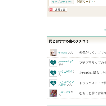
関連ワード
-
リップスティック
通報する
同じおすすめ度のクチコミ
発色がよく、ツヤ
emrose
さん
yaaaaanioy3
プチプラリップの
さん
ゆうこ0810
さ
1年前位に購入し
ん
ストロガノフ
ドラッグストアで
大好き
さん
こがこが♪
さ
むちっと唇に密着
ん