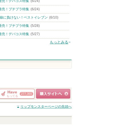
発売！デパコス特集
(6/24)
発売！プチプラ特集
(6/24)
線に負けない！ベストイレブン
(6/10)
発売！プチプラ特集
(5/28)
発売！デパコス特集
(5/27)
もっとみる
Have
277,355
もってる
ショッピングサイト
リップモンスター
ページの先頭へ
へ