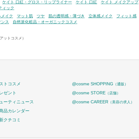
ケイト 口紅・グロス・リップライナー
ケイト 口紅
ケイト メイクアップ
ティック
ルメイク
マット肌
ツヤ
肌の透明感・薄づき
立体感メイク
フィット感
マンス
自然派化粧品・オーガニックコスメ
e（アットコスメ）
ストコスメ
@cosme SHOPPING
（通販）
レゼント
@cosme STORE
（店舗）
ューティニュース
@cosme CAREER
（美容の求人）
商品カレンダー
新クチコミ