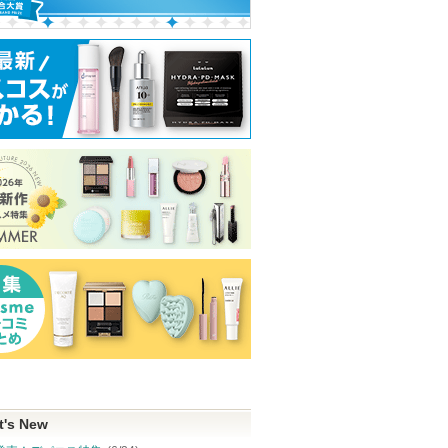
スカラリ
ハンオールブロウカラ
5番 白玉グルタチオンC
ヴォワールコレ
ふりかけマスク
ルｎ
rom&nd
ナンバーズイン(numbuzin)
クレ・ド・ポー 
ショッピン
クレ・ド・ポー
ピン
ショッピン
ボーテからのお
グサイトへ
ショッピ
知らせがありま
トへ
グサイトへ
す
グサイト
t's New