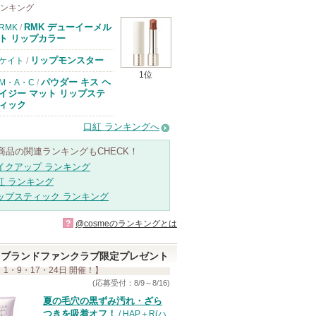
ランキング
RMK デューイーメル
RMK
/
ト リップカラー
リップモンスター
ケイト
/
1位
パウダー キス ヘ
M・A・C
/
イジー マット リップステ
ィック
口紅 ランキングへ
商品の関連ランキングもCHECK！
イクアップ ランキング
紅 ランキング
ップスティック ランキング
?
@cosmeのランキングとは
ブランドファンクラブ限定プレゼント
 1・9・17・24日 開催！】
(応募受付：8/9～8/16)
夏の毛穴の黒ずみ汚れ・ざら
つきを吸着オフ！
/ HAP＋R(ハ