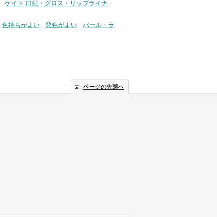
ケイト 口紅・グロス・リップライナ
色持ちがよい
発色がよい
パール・ラ
ページの先頭へ