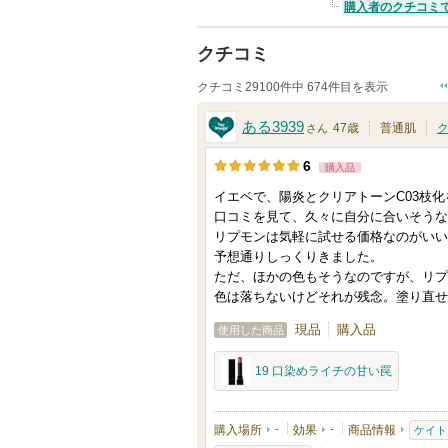
購入者のクチコミ
クチコミ
クチコミ29100件中 674件目を表示
ある3939
47歳
普通肌
さん
6
購入品
イエベで、陽炎とクリアトーンC03枝
口コミを見て、久々に自分に合いそうな
リプモンは気軽に試せる価格なのがいい
予想通りしっくりきました。
ただ、ほかの色もそうなのですが、リプ
色は落ちないけどそれが残念。塗り直せ
現品
購入品
使用した商品
19 口染めライチの甘い罠
購入場所
-
効果
-
商品情報
ケイト