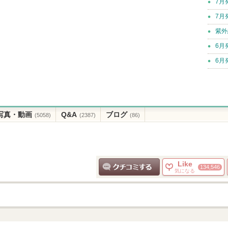
7月
7月
紫外
6月
6月
写真・動画
Q&A
ブログ
(5058)
(2387)
(86)
Like
134,546
気になる
クチコミする