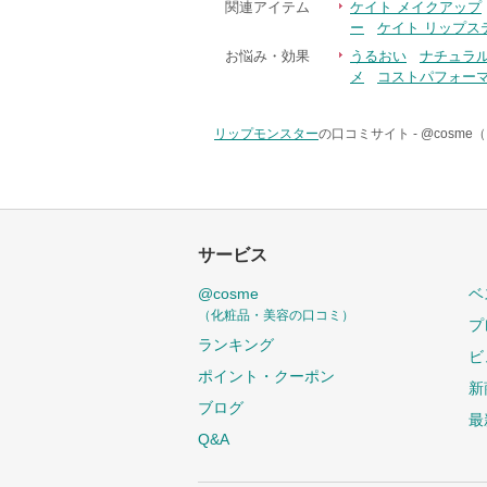
関連アイテム
ケイト メイクアップ
ー
ケイト リップス
お悩み・効果
うるおい
ナチュラ
メ
コストパフォー
リップモンスター
の口コミサイト -
@cosm
サービス
@cosme
ベ
（化粧品・美容の口コミ）
プ
ランキング
ビ
ポイント・クーポン
新
ブログ
最
Q&A