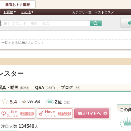
新着おトク情報
お買物
その他
カテゴリ一覧
ベストコスメ
ミ一覧
>
ある3939さんの口コミ
ンスター
写真・動画
Q&A
ブログ
(5058)
(2387)
(86)
2
5.4
897.9pt
位
口紅
この
Like
Have
134,546
277,355
気になる
もってる
ショッピングサイトへ
134546
注目人数
人