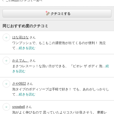
この商品のクチコミ一覧へ
クチコミする
同じおすすめ度のクチコミ
はな花はな
さん
ワンプッシュで、もこもこの濃密泡が出てくるのが便利！ 泡立
て…
続きを読む
かえでん。
さん
まさつレスーッ！な洗い方ができる、 『ビオレ ザ ボディ 泡…
続
きを読む
さや0922
さん
泡タイプのボディソープは手軽で好き！ でも、あわがしっかりし
て…
続きを読む
snowbell
さん
泡がよく伸びるので 思っていたよりコスパが良さそう。 摩擦レ