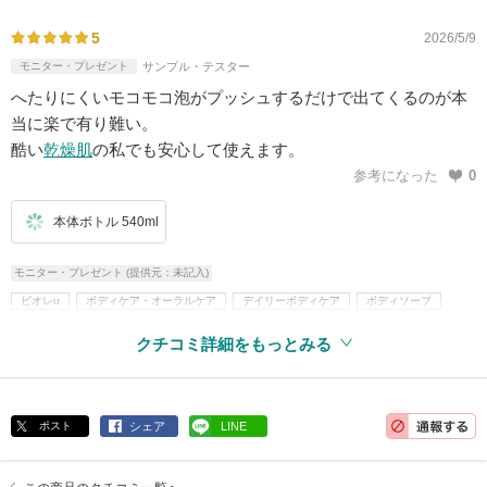
5
2026/5/9
モニター・プレゼント
サンプル・テスター
へたりにくいモコモコ泡がプッシュするだけで出てくるのが本
当に楽で有り難い。
酷い
乾燥肌
の私でも安心して使えます。
参考になった
0
本体ボトル 540ml
モニター・プレゼント (提供元：未記入)
ビオレu
ボディケア・オーラルケア
デイリーボディケア
ボディソープ
クチコミ詳細をもっとみる
ポスト
シェア
LINE