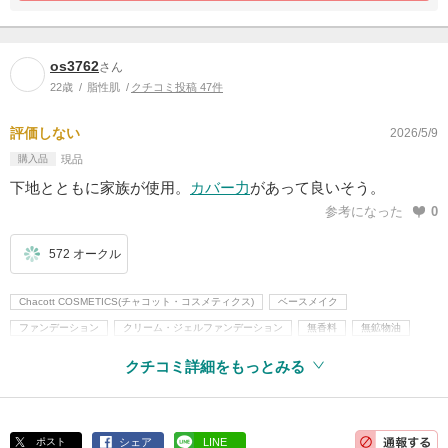
os3762
さん
22歳
脂性肌
クチコミ投稿 47件
評価しない
2026/5/9
購入品
現品
下地とともに家族が使用。
カバー力
があって良いそう。
参考になった
0
572 オークル
Chacott COSMETICS(チャコット・コスメティクス)
ベースメイク
ファンデーション
クリーム・ジェルファンデーション
無香料
無鉱物油
紫外線吸収剤不使用
パラベンフリー
旧指定成分無添加
クチコミ詳細をもっとみる
ポスト
シェア
LINE