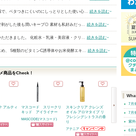
感で、ベタつきにくいのにしっとりとした使い心…
続きを読む
で剥がした後も潤いキープ◎ 素材も私好みだっ…
続きを読む
いただきました。 化粧水・乳液・美容液・クリ…
続きを読む
め、 5種類のビタミンC誘導体やお米発酵エキ…
続きを読む
商品をCheck！
Wha
7月
ク アルティ
マスコード スリークリ
スキンクリア クレンズ
ツボクサスージ
キッド アイライナー
オイル アロマタイプ リ
ドロリアルヨモ
7月
フレシングシトラスの香
MASCODE(マスコード)
LIALUSTER(
紫外
り
次
アテニア
6月
ピン
ショッピン
アテニアからの
へ