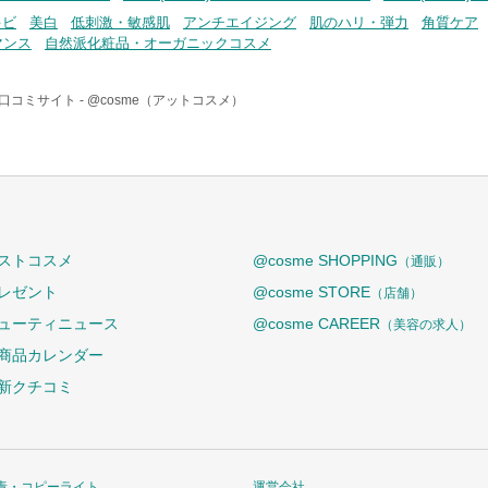
キビ
美白
低刺激・敏感肌
アンチエイジング
肌のハリ・弾力
角質ケア
マンス
自然派化粧品・オーガニックコスメ
口コミサイト -
@cosme（アットコスメ）
ストコスメ
@cosme SHOPPING
（通販）
レゼント
@cosme STORE
（店舗）
ューティニュース
@cosme CAREER
（美容の求人）
商品カレンダー
新クチコミ
責・コピーライト
運営会社