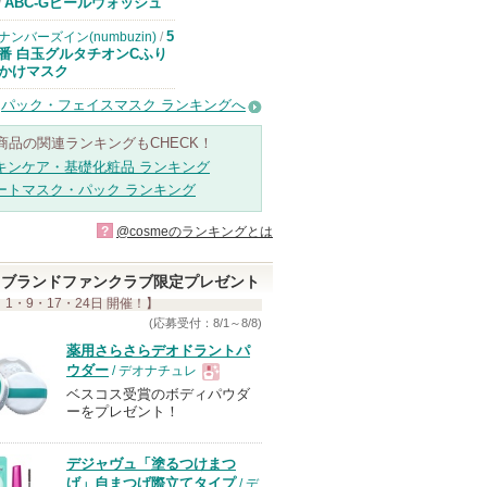
ドクターケイか
ABC-Gピールウォッシュ
/
らのお知らせが
あります
5
ナンバーズイン(numbuzin)
/
番 白玉グルタチオンCふり
かけマスク
パック・フェイスマスク ランキングへ
商品の関連ランキングもCHECK！
キンケア・基礎化粧品 ランキング
ートマスク・パック ランキング
?
@cosmeのランキングとは
ブランドファンクラブ限定プレゼント
 1・9・17・24日 開催！】
(応募受付：8/1～8/8)
薬用さらさらデオドラントパ
ウダー
/ デオナチュレ
ベスコス受賞のボディパウダ
現
ーをプレゼント！
品
デジャヴュ「塗るつけまつ
げ」自まつげ際立てタイプ
/ デ