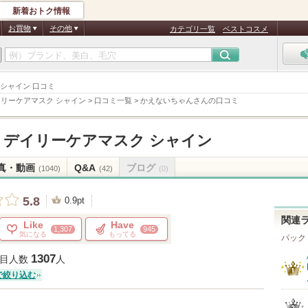
新着おトク情報
お買物
その他
カテゴリ一覧
ベストコスメ
ク シャイン 口コミ
イリーケアマスク シャイン
>
口コミ一覧
>
かえないちゃんさんの口コミ
ス デイリーケアマスク シャイン
真・動画
Q&A
ブログ
(1040)
(42)
(0)
5.8
0.9pt
関連
Like
Have
1,307
945
気になる
もってる
パック
1307
目人数
人
で絞り込む