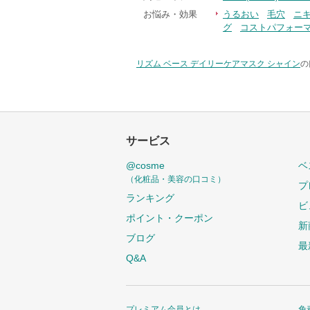
お悩み・効果
うるおい
毛穴
ニ
グ
コストパフォー
リズム ベース デイリーケアマスク シャイン
の
サービス
@cosme
ベ
（化粧品・美容の口コミ）
プ
ランキング
ビ
ポイント・クーポン
新
ブログ
最
Q&A
プレミアム会員とは
免