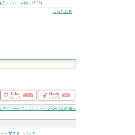
グサイト
発売！デパコス特集
(5/27)
もっとみる
Like
Have
1,307
945
気になる
もってる
ス デイリーケアマスク シャイン
ページの先頭へ
) シートマスク・パック