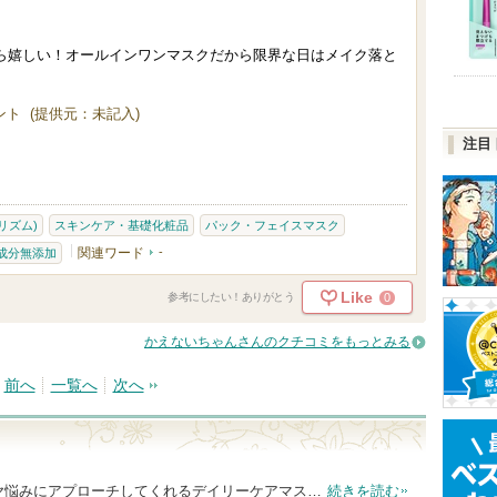
ら嬉しい！オールインワンマスクだから限界な日はメイク落と
ト (提供元：未記入)
注目
(リズム)
スキンケア・基礎化粧品
パック・フェイスマスク
関連ワード
-
成分無添加
Like
0
参考にしたい！ありがとう
かえないちゃんさんのクチコミをもっとみる
前へ
一覧へ
次へ
ヤ悩みにアプローチしてくれるデイリーケアマス…
続きを読む