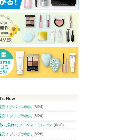
t's New
発売！デパコス特集
(6/24)
ングハイ
オンマイスキン ハーブピ
タカミスキンピール
フルーティーグ
ギマスク
ーリングソリューション
ント
発売！プチプラ特集
(6/24)
タカミ
フェイス用
タカミからのお
リアラスター)
Laka
線に負けない！ベストイレブン
(6/10)
知らせがありま
on:myskin
ショッピン
す
発売！プチプラ特集
(5/28)
ショッピ
グサイトへ