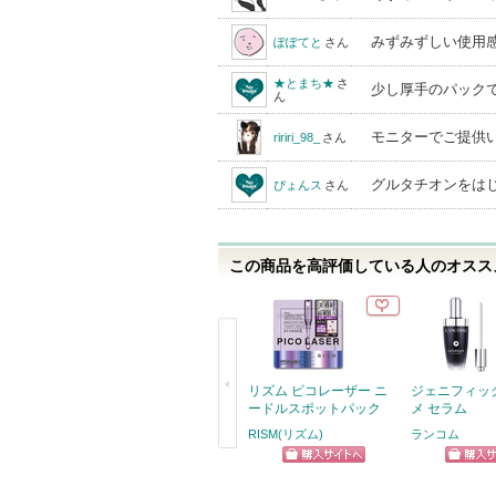
みずみずしい使用
ぽぽてと
さん
★とまち★
さ
少し厚手のパック
ん
モニターでご提供
ririri_98_
さん
グルタチオンをはじ
ぴょんス
さん
この商品を高評価している人のオススメ
リズム ピコレーザー ニ
ジェニフィッ
ードルスポットパック
メ セラム
RISM(リズム)
ランコム
戻
ショッピン
ショッ
る