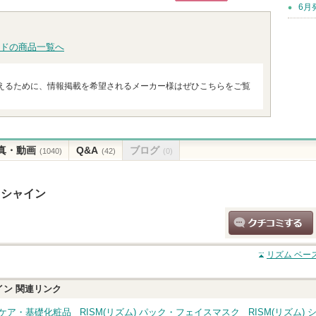
お知らせがあり
トへ
グサイトへ
6月
ショッピン
ます
グサイトへ
ドの商品一覧へ
えるために、情報掲載を希望されるメーカー様はぜひこちらをご覧
真・動画
Q&A
ブログ
(1040)
(42)
(0)
 シャイン
クチコミする
リズム ベー
イン
関連リンク
キンケア・基礎化粧品
RISM(リズム) パック・フェイスマスク
RISM(リズム