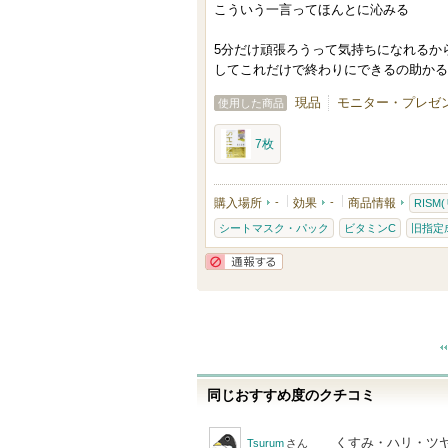
り
こういう一言ってほんとに沁みる
登
5分だけ頑張ろうって気持ちになれるか
録
してこれだけで終わりにできるの助かる
さ
現品
モニター・プレゼン
使用した商品
れ
て
7枚
い
ま
購入場所
-
効果
-
商品情報
RISM
す
シートマスク・パック
ビタミンC
旧指定
通報する
同じおすすめ度のクチコミ
くすみ・ハリ・ツ
Tsurum
さん