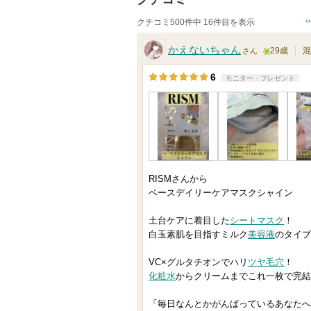
クチコミ500件中 16件目を表示
かえないちゃん
29歳
混
さん
5
6
モニター・プレゼント
人
以
上
の
メ
ン
RISMさんから
バ
ベースデイリーケアマスクシャイン
ー
土台ケアに着目した
シートマスク
！
に
白玉素肌を目指すミルク
美容液
のタイプ
お
気
VC×グルタチオンでハリ
ツヤ
毛穴
！
化粧水
からクリームまでこれ一枚で完結
に
入
「毎日なんとかがんばっているあなたへ