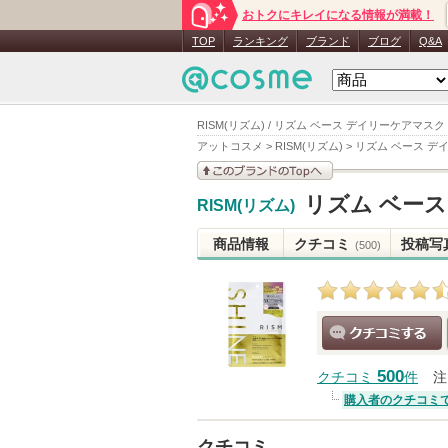
おトクにキレイになる情報が満載！
TOP
ランキング
ブランド
ブログ
Q&A
RISM(リズム) / リズム ベース デイリーケアマス
アットコスメ
>
RISM(リズム)
>
リズム ベース デ
このブランドの情報を
リズム ベー
RISM(リズム)
見る
商品情報
クチコミ
投稿写
(500)
クチコミする
500
クチコミ
件
注
購入者のクチコミ
クチコミ