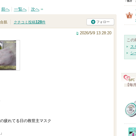
前へ
一覧へ
次へ
128
フォロー
合肌
クチコミ投稿
件
2026/5/9 13:28:20
この
ス
シ
【毎月
の疲れてる日の救世主マスク
」