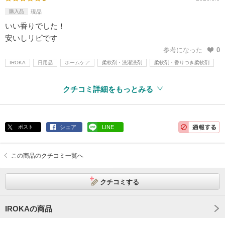
購入品
現品
いい香りでした！
安いしリピです
参考になった
0
IROKA
日用品
ホームケア
柔軟剤・洗濯洗剤
柔軟剤・香りつき柔軟剤
クチコミ詳細をもっとみる
ポスト
シェア
LINE
この商品のクチコミ一覧へ
クチコミする
IROKAの商品