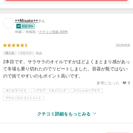
++Misato++
さん
48歳
乾燥肌
クチコミ投稿 258件
5
2026/5/9
購入品
リピート
現品
2本目です。サラサラのオイルですがほどよくまとまり感があっ
て冬場も乗り切れたのでリピートしました。容器が瓶ではない
ので捨てやすいのもポイント高いです。
参考になった
0
ボトルワークス
ヘアケア・スタイリング
スペシャルヘアケア
アウトバストリートメント
クチコミ詳細をもっとみる