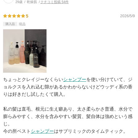
29歳
乾燥肌
クチコミ投稿 54件
5
2026/5/9
購入品
現品
ちょっとクレイジーなくらい
シャンプー
を使い分けていて、ジ
ョルクスを入れ込む隙があるかわからないけどウッディ系の香
りは好きだし試したくて購入。
私の髪は直毛、根元に生え癖あり、太さ柔らかさ普通、水分で
膨らみやすく、水分を含みやすい髪質、髪自体は強めという感
じ。
今の所ベスト
シャンプー
はサブリミックのタイムティック。