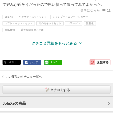
て好みが近そうだったので思い切って買ってみてよかった。
参考になった
11
JoluXe
ヘアケア・スタイリング
シャンプー・コンディショナー
コフレ・キット・セット
その他キットセット
コラーゲン
無着色
無鉱物油
紫外線吸収剤不使用
クチコミ詳細をもっとみる
ポスト
シェア
LINE
この商品のクチコミ一覧へ
クチコミする
JoluXeの商品