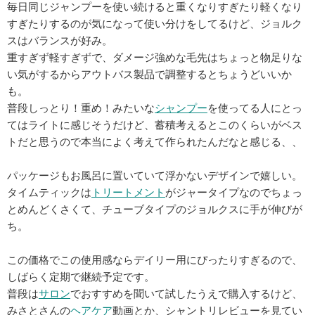
毎日同じジャンプーを使い続けると重くなりすぎたり軽くなり
すぎたりするのが気になって使い分けをしてるけど、ジョルク
スはバランスが好み。
重すぎず軽すぎずで、ダメージ強めな毛先はちょっと物足りな
い気がするからアウトバス製品で調整するとちょうどいいか
も。
普段しっとり！重め！みたいな
シャンプー
を使ってる人にとっ
てはライトに感じそうだけど、蓄積考えるとこのくらいがベス
トだと思うので本当によく考えて作られたんだなと感じる、、
パッケージもお風呂に置いていて浮かないデザインで嬉しい。
タイムティックは
トリートメント
がジャータイプなのでちょっ
とめんどくさくて、チューブタイプのジョルクスに手が伸びが
ち。
この価格でこの使用感ならデイリー用にぴったりすぎるので、
しばらく定期で継続予定です。
普段は
サロン
でおすすめを聞いて試したうえで購入するけど、
みさとさんの
ヘアケア
動画とか、シャントリレビューを見てい