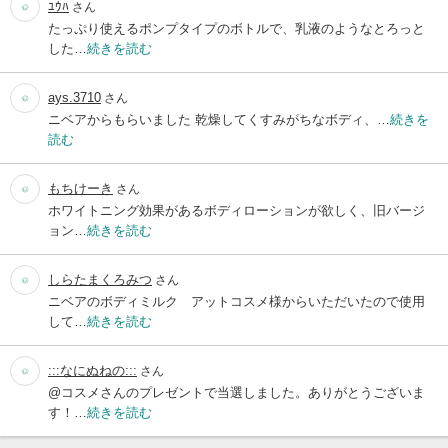
ﾕｳﾊ
さん
たっぷり使えるポンプタイプのボトルで、乳液のようなとろっと
した…
続きを読む
ays.3710
さん
ニベアからもらいました 乾燥してくすみがちなボディ、…
続きを
読む
もちけーき
さん
ホワイトニング効果があるボディローションが欲しく、旧バージ
ョン…
続きを読む
しらたまくろみつ
さん
ニベアのボディミルク アットコスメ様からいただいたので使用
して…
続きを読む
:::なにぬねの:::
さん
@コスメさんのプレゼントで当選しました。ありがとうございま
す！…
続きを読む