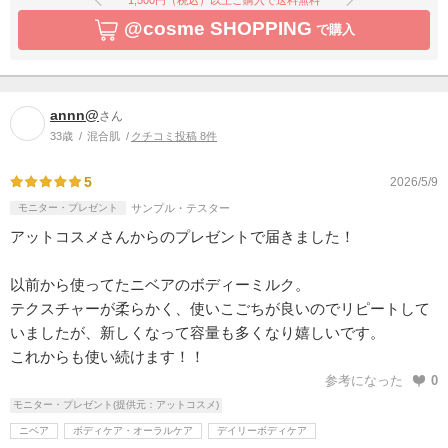
@cosme SHOPPING
で購入
annn@
さん
33歳
混合肌
クチコミ投稿 8件
5
2026/5/9
モニター・プレゼント
サンプル・テスター
アットコスメさんからのプレゼントで届きました！
以前から使ってたニベアのボディーミルク。
テクスチャーが柔らかく、使いこごちが良いのでリピートして
いましたが、新しくなって容量も多くなり嬉しいです。
これからも使い続けます！！
参考になった
0
モニター・プレゼント(提供元：アットコスメ)
ニベア
ボディケア・オーラルケア
デイリーボディケア