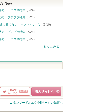
t's New
発売！デパコス特集
(6/24)
発売！プチプラ特集
(6/24)
線に負けない！ベストイレブン
(6/10)
発売！プチプラ特集
(5/28)
発売！デパコス特集
(5/27)
もっとみる
Have
8,815
もってる
ショッピングサイト
タンプードルエクラII
ページの先頭へ
へ