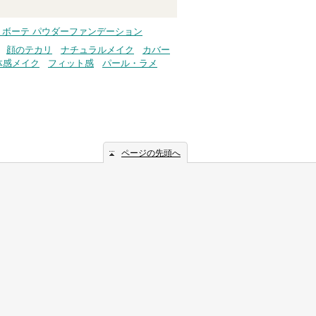
 ボーテ パウダーファンデーション
顔のテカリ
ナチュラルメイク
カバー
体感メイク
フィット感
パール・ラメ
ページの先頭へ