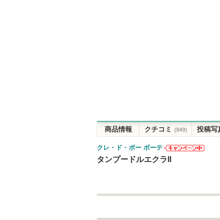
商品情報
クチコミ
投稿写
(849)
クレ・ド・ポー ボーテ
クレ・ド・ポ
タンプードルエクラII
ー ボーテから
のお知らせが
あります