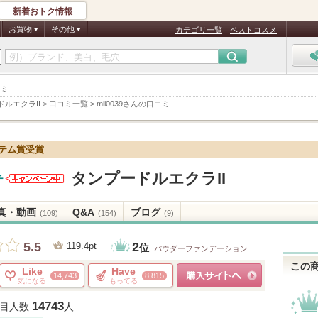
新着おトク情報
お買物
その他
カテゴリ一覧
ベストコスメ
コミ
ルエクラII
>
口コミ一覧
>
mii0039さんの口コミ
イテム賞受賞
タンプードルエクラII
テ
クレ・ド・
ポー ボーテ
真・動画
Q&A
ブログ
(109)
(154)
(9)
からのお知
らせがあり
2
5.5
ます
119.4pt
位
パウダーファンデーション
この
Like
Have
14,743
8,815
気になる
もってる
ショッピングサイトへ
14743
目人数
人