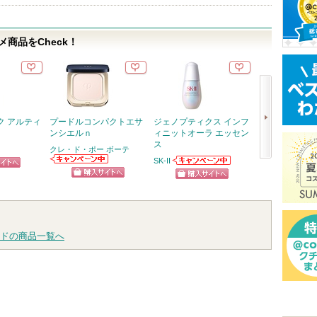
商品をCheck！
ク アルティ
プードルコンパクトエサ
ジェノプティクス インフ
RMK デューイ
ンシエルｎ
ィニットオーラ エッセン
リップカラー
ス
クレ・ド・ポー ボーテ
RMK
SK-II
次
クレ・ド・ポー
SK-IIからのお知
ピン
ショッ
ボーテからのお
らせがあります
へ
ショッピン
ショッピン
知らせがありま
トへ
グサイ
す
グサイトへ
グサイトへ
ドの商品一覧へ