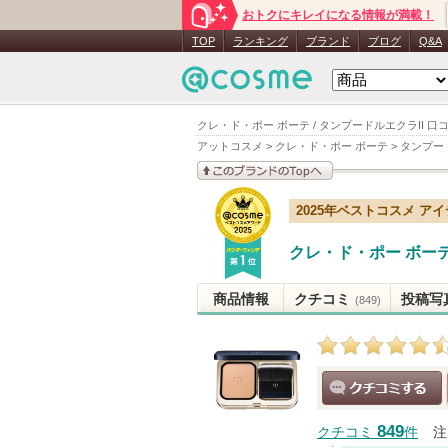
おトクにキレイになる情報が満載！
TOP
ランキング
ブランド
ブログ
Q&A
クレ・ド・ポー ボーテ / タンプードルエクラII 口
アットコスメ
>
クレ・ド・ポー ボーテ
>
タンプード
このブランドの情報を
2025年ベストコスメ ア
見る
クレ・ド・ポー ボー
商品情報
クチコミ
投稿写
(849)
クチコミする
849
クチコミ
件
注