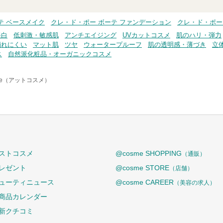
テ ベースメイク
クレ・ド・ポー ボーテ ファンデーション
クレ・ド・ポー
美白
低刺激・敏感肌
アンチエイジング
UVカットコスメ
肌のハリ・弾力
崩れにくい
マット肌
ツヤ
ウォータープルーフ
肌の透明感・薄づき
立
ス
自然派化粧品・オーガニックコスメ
me（アットコスメ）
ストコスメ
@cosme SHOPPING
（通販）
レゼント
@cosme STORE
（店舗）
ューティニュース
@cosme CAREER
（美容の求人）
商品カレンダー
新クチコミ