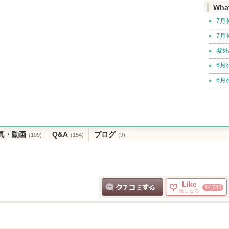
Wha
7月
7月
紫外
6月
6月
真・動画
Q&A
ブログ
(109)
(154)
(9)
Like
14,743
気になる
クチコミする