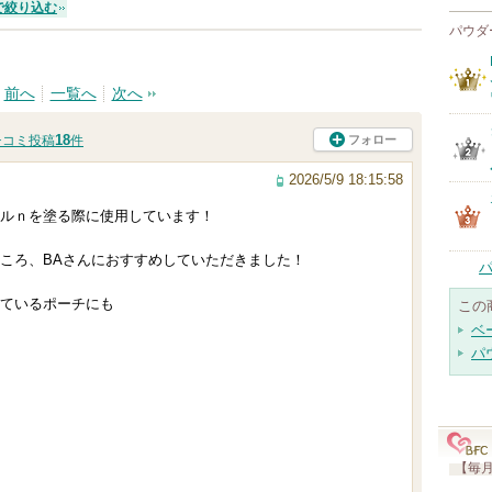
で絞り込む
パウダ
前へ
一覧へ
次へ
18
フォロー
チコミ投稿
件
2026/5/9 18:15:58
ルｎを塗る際に使用しています！
ころ、BAさんにおすすめしていただきました！
ているポーチにも
この
ベ
パ
【毎月