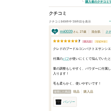
購入者のクチコミ
クチコミ
クチコミ849件中 59件目を表示
mii0039
27歳
混合肌
ク
さん
7
購入品
リピート
クレドのプードルコンパクトエサンシエ
付属の
パフ
が使いにくくて悩んでいたと
量の調整もしやすく、パウダーに付属し
入ります！
毛も柔らかく、使いやすいです！
現品
購入品
使用した商品
パンソー