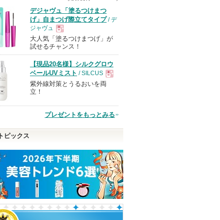
デジャヴュ「塗るつけまつ
げ」自まつげ際立てタイプ
/ デ
ジャヴュ
大人気「塗るつけまつげ」が
現
試せるチャンス！
【現品20名様】シルクグロウ
品
ベールUVミスト
/ SILCUS
紫外線対策とうるおいを両
現
立！
品
プレゼントをもっとみる
トピックス