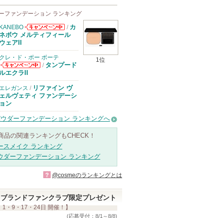
ーファンデーション ランキング
カ
KANEBO
/
KANEBOから
ネボウ メルティフィール
のお知らせがあ
ウェアII
ります
クレ・ド・ポー ボーテ
1位
タンプード
/
クレ・ド・ポー
ルエクラII
ボーテからのお
知らせがありま
リファイン ヴ
エレガンス
/
す
ェルヴェティ ファンデーシ
ョン
パウダーファンデーション ランキングへ
商品の関連ランキングもCHECK！
ースメイク ランキング
ウダーファンデーション ランキング
?
@cosmeのランキングとは
ブランドファンクラブ限定プレゼント
 1・9・17・24日 開催！】
(応募受付：8/1～8/8)