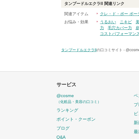
タンプードルエクラII
関連リンク
関連アイテム
クレ・ド・ポー ボー
お悩み・効果
うるおい
ニキビ
力
毛穴カバー力
コストパフォーマン
タンプードルエクラII
の口コミサイト -
@cos
サービス
@cosme
ベ
（化粧品・美容の口コミ）
プ
ランキング
ビ
ポイント・クーポン
新
ブログ
最
Q&A