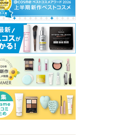
ーメルト
スキンクリア クレンズ
プリズム・リーブル
プードルトラン
オイル アロマタイプ リ
トｎ Ｍ
ジバンシイ
フレシングシトラスの香
クレ・ド・ポー 
り
ジバンシイから
のお知らせがあ
クレ・ド・ポー
アテニア
ショッピン
ピン
ります
ボーテからのお
アテニアからの
ショッピ
知らせがありま
お知らせがあり
グサイトへ
トへ
ショッピン
す
ます
グサイト
グサイトへ