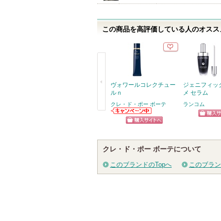
この商品を高評価している人のオススメ
ヴォワールコレクチュー
ジェニフィッ
ルｎ
メ セラム
クレ・ド・ポー ボーテ
ランコム
戻
クレ・ド・ポー
ショッ
ボーテからのお
る
ショッピン
知らせがありま
グサイ
す
グサイトへ
クレ・ド・ポー ボーテについて
このブランドのTopへ
このブラン