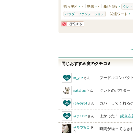
購入場所
-
効果
-
商品情報
クレ・
関連ワード
-
パウダーファンデーション
通報する
同じおすすめ度のクチコミ
プードルコンパク
m_yuz
さん
クレドのパウダー
nakahas
さん
カバーしてくれる
ゆか0934
さん
よかった！
続きを
やま1122
さん
やちやちこ
さ
時間が経ってもきれ
ん