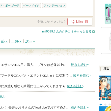
ド・ポー ボーテ
ベースメイク
ファンデーション
Like
1
参考にしたい！ありがとう
mii0039さんのクチコミをもっとみる
前へ
一覧へ
次へ
トエサンシエル用に購入。 ブラシは想像以上に…
続きを読む
注目
（プードルコンパクトエサンシエルｎ）に初期で…
続きを読む
のに厚塗り感なく綺麗に仕上がってくれます★
続きを読む
読む
い！ 長井かおりさんのYouTubeでおすすめさ…
続きを読む