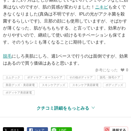
果はないのですが、肌の質感が変わりました！
ニキビ
も全くで
きなくなりました(真偽は不明ですが、IPLの光がアクネ菌を殺
菌するらしいです)。旦那の顔にも使用していますが、そばかす
が薄くなった、肌がもちもちする、と言っています。効果がわ
かりやすいので、継続して使い続けるモチベーションも保てま
す。そのうちシミも薄くなることに期待しています。
脱毛
にしろ美肌にしろ、週1ペースで行うのは面倒ですが、効果
はあるので買う価値はあると思います。
参考になった
0
エムテック
ボディケア・オーラルケア
その他ボディケア
脱毛・除毛ケア
美容グッズ・美容家電
スキンケアグッズ
スキンケア美容家電
ボディグッズ
ボディケア美容家電
クチコミ詳細をもっとみる
ポスト
シェア
LINE