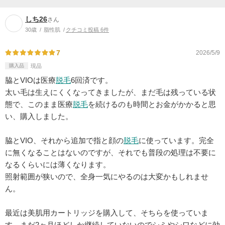
しち26
さん
30歳
脂性肌
クチコミ投稿 6件
7
2026/5/9
購入品
現品
脇とVIOは医療
脱毛
6回済です。
太い毛は生えにくくなってきましたが、まだ毛は残っている状
態で、このまま医療
脱毛
を続けるのも時間とお金がかかると思
い、購入しました。
脇とVIO、それから追加で指と顔の
脱毛
に使っています。完全
に無くなることはないのですが、それでも普段の処理は不要に
なるくらいには薄くなります。
照射範囲が狭いので、全身一気にやるのは大変かもしれませ
ん。
最近は美肌用カートリッジを購入して、そちらを使っていま
す。まだ2ヶ月ほどしか継続していないのでシミやシワなどに効