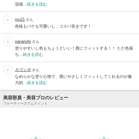
湿感…
続きを読む
mu21
さん
色味もパケも可愛いし、コスパ良きです！
nananohi
さん
塗りやすいし色もちょうどいい！唇にフィットする！！ ただ色落
ち…
続きを読む
カゴシポ
さん
なめらかな塗り心地で、唇にやさしくフィットしてくれるのが魅
力的…
続きを読む
美容部員・美容プロのレビュー
フルーティーグラムティント