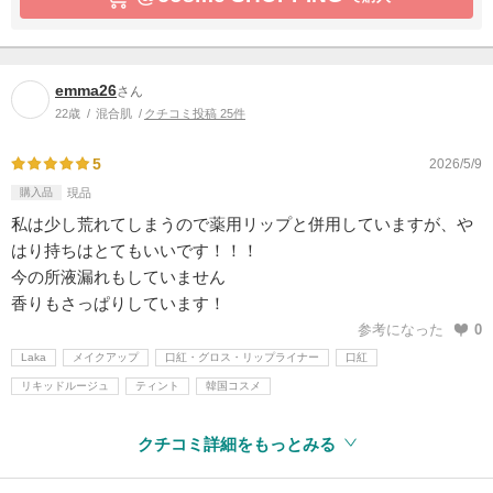
emma26
さん
22歳
混合肌
クチコミ投稿 25件
5
2026/5/9
購入品
現品
私は少し荒れてしまうので薬用リップと併用していますが、や
はり持ちはとてもいいです！！！
今の所液漏れもしていません
香りもさっぱりしています！
参考になった
0
Laka
メイクアップ
口紅・グロス・リップライナー
口紅
リキッドルージュ
ティント
韓国コスメ
クチコミ詳細をもっとみる