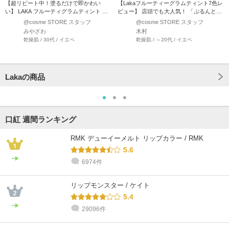
【超リピート中！塗るだけで即かわい
【Lakaフルーティーグラムティント7色レ
い】 LAKA フルーティグラムティント 人
ビュー】 店頭でも大人気！ 「ぷるんとう
気のアイ…
るお…
@cosme STORE スタッフ
@cosme STORE スタッフ
みやざわ
木村
乾燥肌 / 30代 / イエベ
乾燥肌 / ～20代 / イエベ
Lakaの商品
口紅 週間ランキング
RMK デューイーメルト リップカラー / RMK
5.6
6974件
リップモンスター / ケイト
5.4
29096件