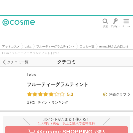
@cosme
アットコスメ
Laka
フルーティーグラムティント
口コミ一覧
emma26さんの口コミ
Laka / フルーティーグラムティント 口コミ
クチコミ
クチコミ一覧
Laka
フルーティーグラムティント
5.3
評価グラフ
17
位
ティント
ランキング
ポイントがたまる！使える！
1,500円（税込）以上ご購入で送料無料
@cosme SHOPPING
で購入