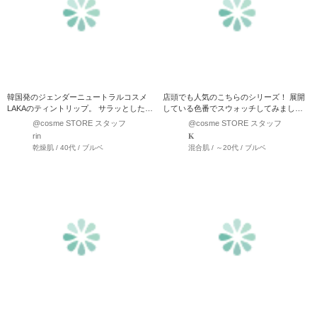
韓国発のジェンダーニュートラルコスメ
店頭でも人気のこちらのシリーズ！ 展開
LAKAのティントリップ。 サラッとしたつ
している色番でスウォッチしてみまし
け心地と色持ちの良…
た。 こちらの商品は、爽…
@cosme STORE スタッフ
@cosme STORE スタッフ
rin
𝐊
乾燥肌 / 40代 / ブルベ
混合肌 / ～20代 / ブルベ