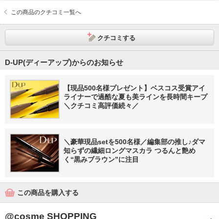
この商品のクチコミ一覧へ
クチコミする
D-UP(ディーアップ)からのお知らせ
【現品500名様プレゼント】ベスコス受賞アイ
ライナーで過酷な夏も美ラインを長時間キープ
＼クチコミ高評価続々／
＼豪華現品setを500名様／編集部の推し♪ダマ
知らずの繊細ロングマスカラ つるんと艶め
く“黒みブラウン”に注目
この商品を購入する
@cosme SHOPPING