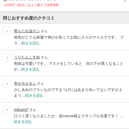
1,500円（税込）以上ご購入で送料無料
同じおすすめ度のクチコミ
胃もたれ油マン
さん
発色がとても綺麗で伸びが良くてお気に入りのマスカラです。 ブ
ラ…
続きを読む
うりたんこすめ
さん
色味は可愛いです。 マスクをしていると、目の下が黒くなること
が…
続きを読む
幸せホルモン
さん
少し太めのブラシなので下まつげにはあまり向いてないですが上
まつ…
続きを読む
mikumo*
さん
口コミ遅くなりましたが、@cosme様よりサンプル当選です！ …
続きを読む