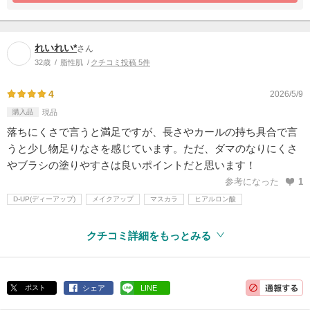
れいれい*
さん
32歳
脂性肌
クチコミ投稿 5件
4
2026/5/9
購入品
現品
落ちにくさで言うと満足ですが、長さやカールの持ち具合で言
うと少し物足りなさを感じています。ただ、ダマのなりにくさ
やブラシの塗りやすさは良いポイントだと思います！
参考になった
1
D-UP(ディーアップ)
メイクアップ
マスカラ
ヒアルロン酸
クチコミ詳細をもっとみる
ポスト
シェア
LINE