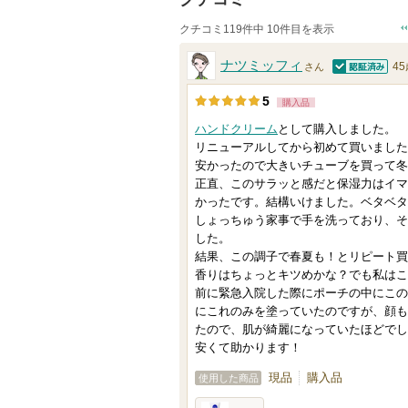
クチコミ119件中 10件目を表示
ナツミッフィ
4
さん
認証済
5
購入品
ハンドクリーム
として購入しました。
リニューアルしてから初めて買いました
安かったので大きいチューブを買って冬
正直、このサラッと感だと保湿力はイマ
かったです。結構いけました。ベタベタ
しょっちゅう家事で手を洗っており、そ
した。
結果、この調子で春夏も！とリピート買
香りはちょっとキツめかな？でも私はこ
前に緊急入院した際にポーチの中にこの
にこれのみを塗っていたのですが、顔も
たので、肌が綺麗になっていたほどでし
安くて助かります！
現品
購入品
使用した商品