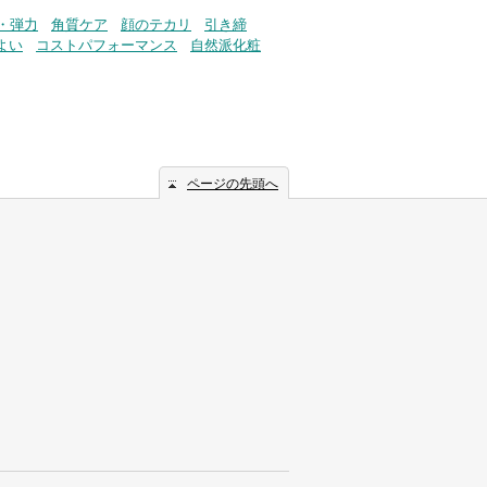
・弾力
角質ケア
顔のテカリ
引き締
よい
コストパフォーマンス
自然派化粧
ページの先頭へ