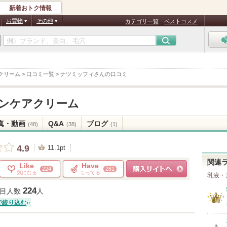
新着おトク情報
お買物
その他
カテゴリ一覧
ベストコスメ
クリーム
>
口コミ一覧
>
ナツミッフィさんの口コミ
キンケアクリーム
真・動画
Q&A
ブログ
(48)
(38)
(1)
4.9
11.1pt
関連
Like
Have
224
281
気になる
もってる
乳液・
ショッピングサイトへ
224
目人数
人
で絞り込む