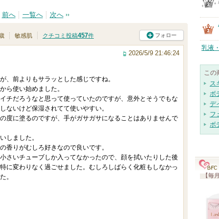
前へ
一覧へ
次へ
457
フォロー
5歳
敏感肌
クチコミ投稿
件
乳液
2026/5/9 21:46:24
この
が、前よりもサラッとした感じですね。
ス
から使い始めました。
ボ
イチだろうなと思って使っていたのですが、意外とそうでもな
デ
しないけど保湿されてて使いやすい。
フ
の度に塗るのですが、手がガサガサになることはありませんで
ボ
いしました。
の香りがむしろ好きなので良いです。
小さいチューブしか入ってなかったので、顔を拭いたりした後
特に変わりなく過ごせました。むしろしばらく化粧もしなかっ
【毎月
た。