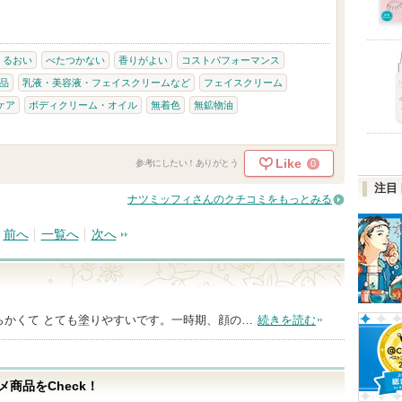
うるおい
べたつかない
香りがよい
コストパフォーマンス
品
乳液・美容液・フェイスクリームなど
フェイスクリーム
ケア
ボディクリーム・オイル
無着色
無鉱物油
Like
0
参考にしたい！ありがとう
注目
ナツミッフィさんのクチコミをもっとみる
前へ
一覧へ
次へ
らかくて とても塗りやすいです。一時期、顔の…
続きを読む
商品をCheck！