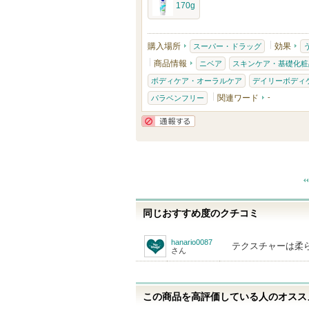
170g
購入場所
効果
スーパー・ドラッグ
商品情報
ニベア
スキンケア・基礎化粧
ボディケア・オーラルケア
デイリーボディ
関連ワード
-
パラベンフリー
通報する
同じおすすめ度のクチコミ
hanario0087
テクスチャーは柔
さん
この商品を高評価している人のオススメ