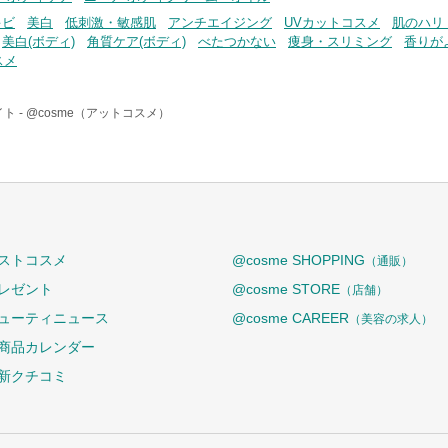
キビ
美白
低刺激・敏感肌
アンチエイジング
UVカットコスメ
肌のハリ
美白(ボディ)
角質ケア(ボディ)
べたつかない
痩身・スリミング
香りが
スメ
ト -
@cosme（アットコスメ）
ストコスメ
@cosme SHOPPING
（通販）
レゼント
@cosme STORE
（店舗）
ューティニュース
@cosme CAREER
（美容の求人）
商品カレンダー
新クチコミ