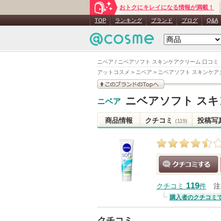
おトクにキレイになる情報が満載！
TOP
ランキング
ブランド
ブログ
Q&A
ニベア / ニベアソフト スキンケアクリーム 口コミ
アットコスメ
>
ニベア
>
ニベアソフト スキンケア
このブランドの情報を
ニベアソフト ス
ニベア
見る
商品情報
クチコミ
投稿写
(119)
クチコミする
119
クチコミ
件
注
購入者のクチコミ
クチコミ