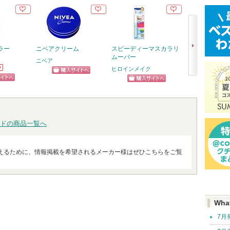
ラー
ニベアクリーム
スピーディーマスカラリ
5番 白玉グル
ムーバー
ふりかけマスク
ニベア
ヒロインメイク
ナンバーズイン(nu
ショッピン
次
ピン
ショッピン
ショッ
グサイトへ
へ
トへ
グサイトへ
グサイ
ドの商品一覧へ
えるために、情報掲載を希望されるメーカー様はぜひこちらをご覧
Wha
7月