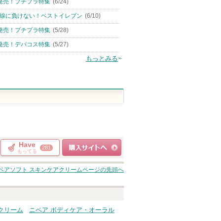
発売！プチプラ特集
(6/24)
線に負けない！ベストイレブン
(6/10)
発売！プチプラ特集
(5/28)
発売！デパコス特集
(5/27)
もっとみる
Have
281
もってる
ショッピングサイト
ベアソフト スキンケアクリーム
ページの先頭へ
へ
クリーム
ニベア ボディケア・オーラル