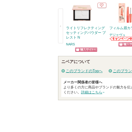
ライトリフレクティング
フィルム眉カ
セッティングパウダー プ
デジャヴュ
レスト N
デジャヴュから
NARS
戻
のお知らせがあ
ショッ
ります
る
ショッピン
グサイ
ニベアについて
グサイトへ
このブランドのTopへ
このブラン
メーカー関係者の皆様へ
より多くの方に商品やブランドの魅力を伝
ください。
詳細はこちら