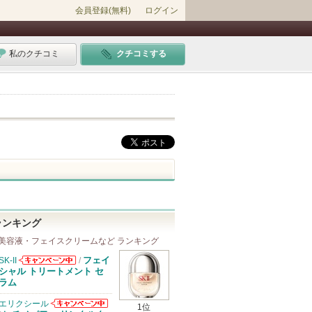
会員登録(無料)
ログイン
私のクチコミ
クチコミする
ランキング
美容液・フェイスクリームなど ランキング
フェイ
SK-II
/
SK-IIからのお
シャル トリートメント セ
知らせがありま
ラム
す
エリクシール
1位