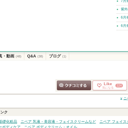
7月
紫外
6月
6月
真・動画
Q&A
ブログ
(48)
(38)
(1)
Like
224
気になる
クチコミする
ニ
ンク
基礎化粧品
ニベア 乳液・美容液・フェイスクリームなど
ニベア フェイス
ーボディケア
ニベア ボディクリーム・オイル