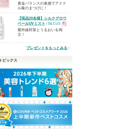
黄金バランスの束感でアイド
現
ル級のまつげに！
【現品20名様】シルクグロウ
品
ベールUVミスト
/ SILCUS
紫外線対策とうるおいを両
現
立！
品
プレゼントをもっとみる
トピックス