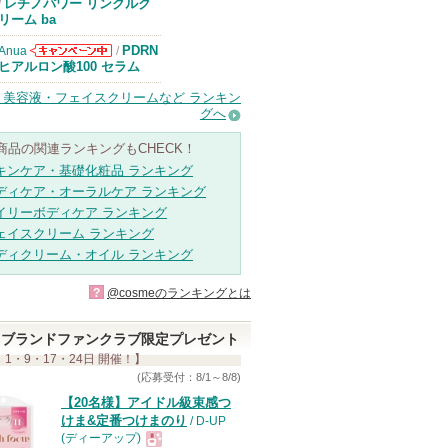
エリクシールか
レチノパワー リンクルク
/
らのお知らせが
リーム ba
あります
PDRN
Anua
/
Anuaからのお
ヒアルロン酸100 セラム
知らせがありま
す
・美容液・フェイスクリームなど ランキン
グへ
商品の関連ランキングもCHECK！
キンケア・基礎化粧品 ランキング
ディケア・オーラルケア ランキング
イリーボディケア ランキング
ェイスクリーム ランキング
ディクリーム・オイル ランキング
?
@cosmeのランキングとは
ブランドファンクラブ限定プレゼント
 1・9・17・24日 開催！】
(応募受付：8/1～8/8)
【20名様】アイドル級束感つ
けま&定番つけまのり
/ D-UP
(ディーアップ)