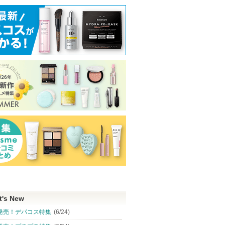
タチオンC
モロッカンビューティ デ
ハンオールブロウカラ
リップモンスタ
ィープモイスト シャンプ
rom&nd
ケイト
ー／ヘアトリートメント
mbuzin)
ボトルワークス
ショッピン
ショッピ
ピン
グサイトへ
グサイト
ショッピン
トへ
グサイトへ
t's New
発売！デパコス特集
(6/24)