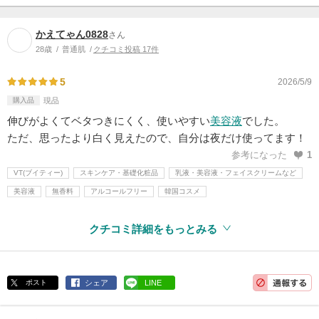
かえてゃん0828
さん
28歳
普通肌
クチコミ投稿 17件
5
2026/5/9
購入品
現品
伸びがよくてベタつきにくく、使いやすい
美容液
でした。
ただ、思ったより白く見えたので、自分は夜だけ使ってます！
参考になった
1
VT(ブイティー)
スキンケア・基礎化粧品
乳液・美容液・フェイスクリームなど
美容液
無香料
アルコールフリー
韓国コスメ
クチコミ詳細をもっとみる
ポスト
シェア
LINE