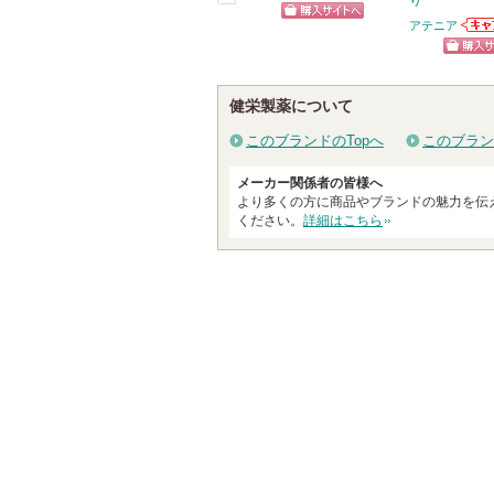
り
戻
アテニア
ショッピン
アテ
る
お知
グサイトへ
ショッ
ます
グサイ
健栄製薬について
このブランドのTopへ
このブラン
メーカー関係者の皆様へ
より多くの方に商品やブランドの魅力を伝
ください。
詳細はこちら