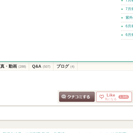
7月
7月
紫外
6月
6月
写真・動画
Q&A
ブログ
(288)
(507)
(4)
Like
1,345
気になる
クチコミする