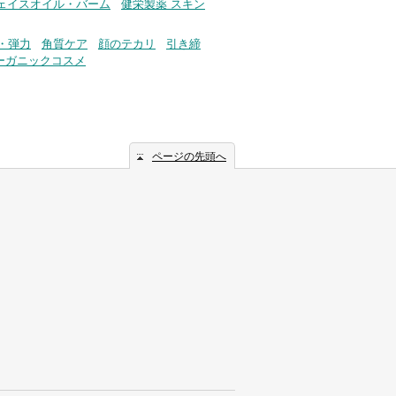
フェイスオイル・バーム
健栄製薬 スキン
・弾力
角質ケア
顔のテカリ
引き締
ーガニックコスメ
ページの先頭へ