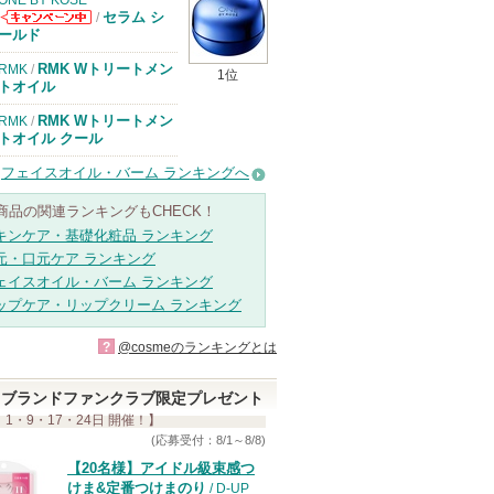
ONE BY KOSE
セラム シ
/
ONE BY KOSE
ールド
からのお知らせ
があります
RMK Wトリートメン
RMK
/
1位
トオイル
RMK Wトリートメン
RMK
/
トオイル クール
フェイスオイル・バーム ランキングへ
商品の関連ランキングもCHECK！
キンケア・基礎化粧品 ランキング
元・口元ケア ランキング
ェイスオイル・バーム ランキング
ップケア・リップクリーム ランキング
?
@cosmeのランキングとは
ブランドファンクラブ限定プレゼント
 1・9・17・24日 開催！】
(応募受付：8/1～8/8)
【20名様】アイドル級束感つ
けま&定番つけまのり
/ D-UP