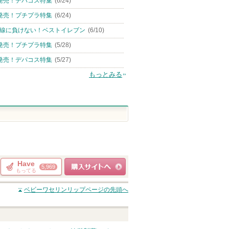
発売！デパコス特集
(6/24)
発売！プチプラ特集
(6/24)
線に負けない！ベストイレブン
(6/10)
発売！プチプラ特集
(5/28)
発売！デパコス特集
(5/27)
もっとみる
Have
5,969
もってる
ショッピングサイト
ベビーワセリンリップ
ページの先頭へ
へ