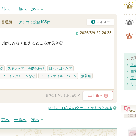
前へ
一覧へ
次へ
165
フォロー
普通肌
クチコミ投稿
件
2026/5/9 22:24:33
で惜しみなく使えるところが良き◎
この
ス
薬
スキンケア・基礎化粧品
目元・口元ケア
目
・フェイスクリームなど
フェイスオイル・バーム
無着色
フ
リ
Like
0
参考にしたい！ありがとう
pochannnさんのクチコミをもっとみる
【毎月
前へ
一覧へ
次へ