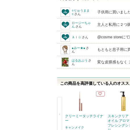
○りゅうまま
子供用に買いまし
○
さん
ロージーちゃ
主人と私用に２つ
ん
さん
@cosme sto
ＡＩ☆
さん
●みー★●
さ
もともと息子用に
ん
はるおぶう
さ
変な皮膜感もなく 
ん
この商品を高評価している人のオススメ
クリーミータッチライナ
スキンクリア
ー
オイル アロマ
フレシングシ
キャンメイク