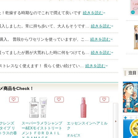
た！乾燥する時期なのでこれで潤えて良いです
続きを読む
購入しました。常に持ち歩いて、大人もそうです…
続きを読む
reにて購入。 普段からワセリンを使っていますが、こ…
続きを読む
買ってましたが唇が大荒れした時に何をつけても…
続きを読む
ストレスなく使えます！ 長らく使い続けてい…
続きを読む
注目
商品をCheck！
 クレンズ
スーパーラメラシャンプ
エッセンスインヘアミル
超細芯アイブロ
タイプ リ
ー&EXモイストトリート
ク
セザンヌ
トラスの香
メント ＦＯＲ ＤＡＩＬ
オルビス