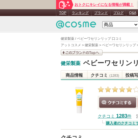
おトクにキレイになる情報が満載！
TOP
ランキング
ブランド
ブログ
Q&A
健栄製薬 / ベビーワセリンリップ 口コミ
アットコスメ
>
健栄製薬
>
ベビーワセリンリップ
このブランドの情報を
ベビーワセリン
健栄製薬
見る
商品情報
クチコミ
投稿
(1283)
クチコミする
1283
クチコミ
件
購入者のクチコミ
クチコミ