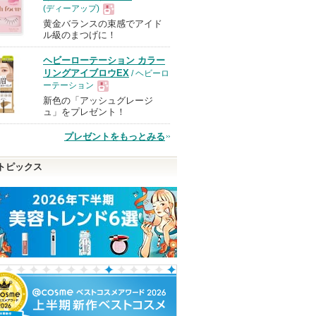
(ディーアップ)
黄金バランスの束感でアイド
現
ル級のまつげに！
ヘビーローテーション カラー
品
リングアイブロウEX
/ ヘビーロ
ーテーション
新色の「アッシュグレージ
現
ュ」をプレゼント！
プレゼントをもっとみる
品
トピックス
ウ
PDRN ヒアルロン酸100
ジェニフィック アルティ
エッセンスイン 
セラム
メ セラム
ングフォーム
Anua
ランコム
d プログラム