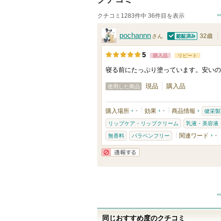
クチコミ1283件中 36件目を表示
pochannn
32歳
さん
認証済
5
購入品
リピート
寝る前にたっぷり塗っています。安いの
現品
購入品
使用した商品
購入場所
-
効果
-
商品情報
健栄製
リップケア・リップクリーム
乳液・美容液
関連ワード
-
無香料
パラベンフリー
通報する
同じおすすめ度のクチコミ