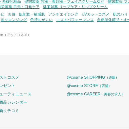
・基礎化粧品
健栄製薬 乳液・美容液・フェイスクリームなど
健栄製薬 
健栄製薬 目元・口元ケア
健栄製薬 リップケア・リップクリーム
キビ
美白
低刺激・敏感肌
アンチエイジング
UVカットコスメ
肌のハリ
高クレンジング
色持ちがよい
コストパフォーマンス
自然派化粧品・オ
sme（アットコスメ）
ストコスメ
@cosme SHOPPING
（通販）
レゼント
@cosme STORE
（店舗）
ューティニュース
@cosme CAREER
（美容の求人）
商品カレンダー
新クチコミ