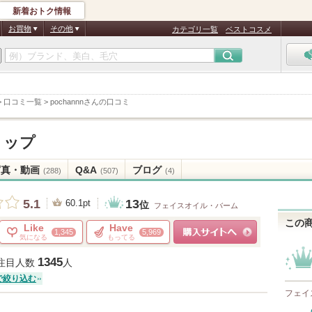
新着おトク情報
お買物
その他
カテゴリ一覧
ベストコスメ
>
口コミ一覧
>
pochannnさんの口コミ
リップ
写真・動画
Q&A
ブログ
(288)
(507)
(4)
13
5.1
60.1pt
位
フェイスオイル・バーム
この
Like
Have
1,345
5,969
気になる
もってる
ショッピングサイトへ
1345
注目人数
人
で絞り込む
フェイ