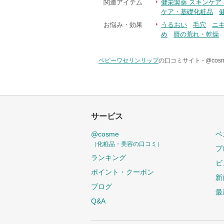
関連アイテム
健栄製薬 スキンケア
ケア・基礎化粧品
お悩み・効果
うるおい
毛穴
ニ
め
唇の荒れ・乾燥
ベビーワセリンリップ
の口コミサイト -
@co
サービス
@cosme
ベ
（化粧品・美容の口コミ）
プ
ランキング
ビ
ポイント・クーポン
新
ブログ
最
Q&A