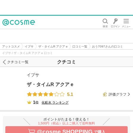
@cosme
アットコスメ
イプサ
ザ・タイムR アクア e
口コミ一覧
おう7097さんの口コミ
イプサ / ザ・タイムR アクア e 口コミ
クチコミ
クチコミ一覧
イプサ
ザ・タイムR アクア e
5.1
評価グラフ
1
位
化粧水
ランキング
ポイントがたまる！使える！
1,500円（税込）以上ご購入で送料無料
@cosme SHOPPING
で購入