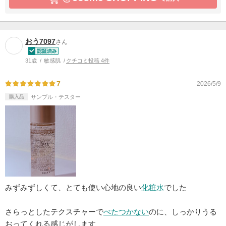
おう7097
さん
31歳
敏感肌
クチコミ投稿 4件
7
2026/5/9
購入品
サンプル・テスター
みずみずしくて、とても使い心地の良い
化粧水
でした
さらっとしたテクスチャーで
べたつかない
のに、しっかりうる
おってくれる感じがします