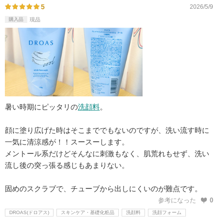
5
2026/5/9
購入品
現品
暑い時期にピッタリの
洗顔料
。
顔に塗り広げた時はそこまででもないのですが、洗い流す時に
一気に清涼感が！！スースーします。
メントール系だけどそんなに刺激もなく、肌荒れもせず、洗い
流し後の突っ張る感じもあまりない。
固めのスクラブで、チューブから出しにくいのが難点です。
参考になった
0
DROAS(ドロアス)
スキンケア・基礎化粧品
洗顔料
洗顔フォーム