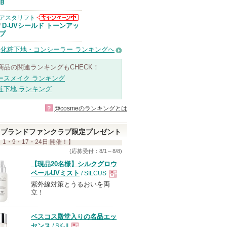
Ｂ
アスタリフト
アスタリフトか
D-UVシールド トーンアッ
/
らのお知らせが
プ
あります
化粧下地・コンシーラー ランキングへ
商品の関連ランキングもCHECK！
ースメイク ランキング
粧下地 ランキング
?
@cosmeのランキングとは
ブランドファンクラブ限定プレゼント
 1・9・17・24日 開催！】
(応募受付：8/1～8/8)
【現品20名様】シルクグロウ
ベールUVミスト
/ SILCUS
紫外線対策とうるおいを両
現
立！
品
ベスコス殿堂入りの名品エッ
センス
/ SK-II