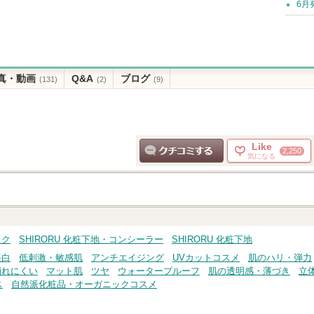
6月
真・動画
Q&A
ブログ
(131)
(2)
(9)
Like
2,250
気になる
クチコミする
イク
SHIRORU 化粧下地・コンシーラー
SHIRORU 化粧下地
美白
低刺激・敏感肌
アンチエイジング
UVカットコスメ
肌のハリ・弾力
崩れにくい
マット肌
ツヤ
ウォータープルーフ
肌の透明感・薄づき
立
ス
自然派化粧品・オーガニックコスメ