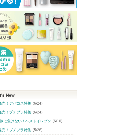
 アルティ
クリスタルホイップ ブ
ブライトコンシーラーパ
タカミスキンピ
ラック
レット
タカミ
タカミから
SHIRORU
SHIRORU
知らせがあ
ショッピ
す
ピン
ショッピン
ショッピン
グサイト
トへ
グサイトへ
グサイトへ
t's New
発売！デパコス特集
(6/24)
発売！プチプラ特集
(6/24)
線に負けない！ベストイレブン
(6/10)
発売！プチプラ特集
(5/28)