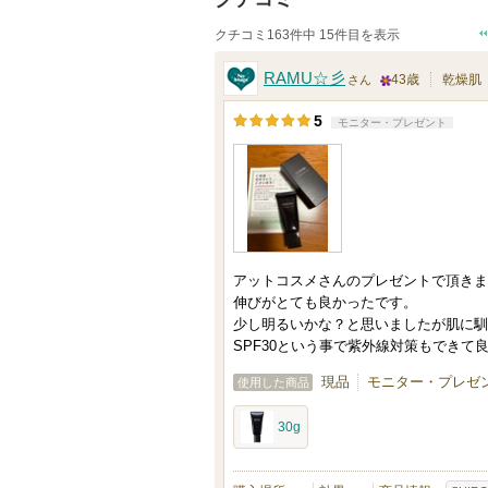
クチコミ163件中 15件目を表示
RAMU☆彡
43歳
乾燥肌
さん
2
5
モニター・プレゼント
5
人
以
上
の
メ
アットコスメさんのプレゼントで頂きま
ン
伸びがとても良かったです。
少し明るいかな？と思いましたが肌に馴
バ
SPF30という事で紫外線対策もできて
ー
現品
モニター・プレゼン
に
使用した商品
お
30g
気
に