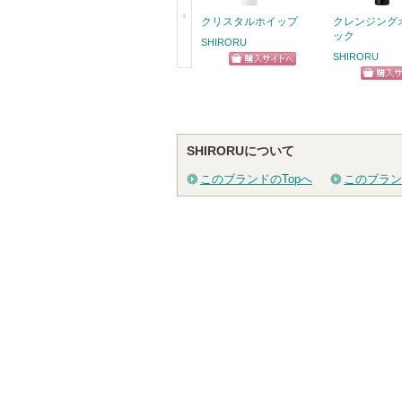
クリスタルホイップ
クレンジング
ック
SHIRORU
SHIRORU
ショッピン
戻
ショッ
グサイトへ
る
グサイ
SHIRORUについて
このブランドのTopへ
このブラン