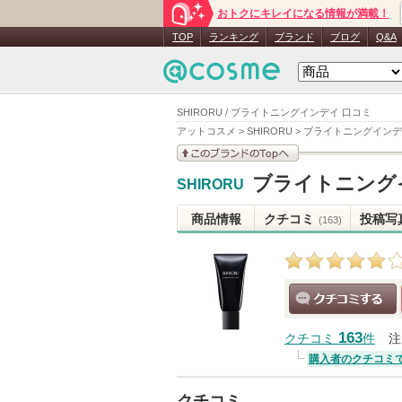
おトクにキレイになる情報が満載！
TOP
ランキング
ブランド
ブログ
Q&A
SHIRORU / ブライトニングインデイ 口コミ
アットコスメ
>
SHIRORU
>
ブライトニングインデ
このブランドの情報を
ブライトニング
SHIRORU
見る
商品情報
クチコミ
投稿写
(163)
クチコミする
163
クチコミ
件
注
購入者のクチコミ
クチコミ