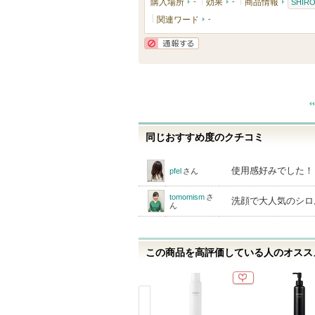
購入場所
-
効果
-
商品情報
SHIR
入
関連ワード
-
り
登
通報する
録
さ
れ
て
い
同じおすすめ度のクチコミ
ま
す
使用感好みでした！
pfel
さん
tomomism
さ
洗顔で大人気のシロ
ん
この商品を高評価している人のオススメ