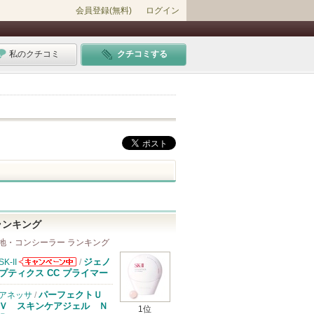
会員登録(無料)
ログイン
私のクチコミ
クチコミする
ランキング
地・コンシーラー ランキング
ジェノ
SK-II
/
SK-IIからのお
プティクス CC プライマー
知らせがありま
す
パーフェクトＵ
アネッサ
/
Ｖ スキンケアジェル Ｎ
1位