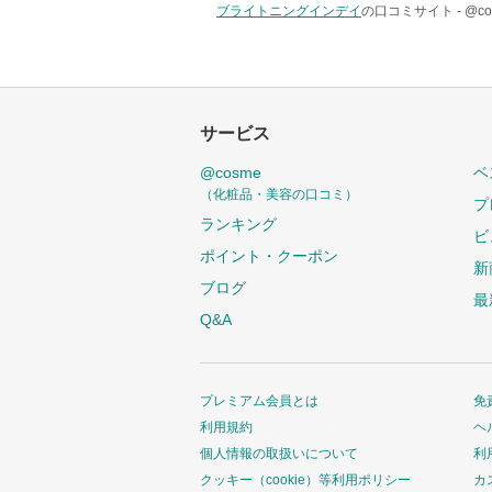
ブライトニングインデイ
の口コミサイト -
@c
サービス
@cosme
ベ
（化粧品・美容の口コミ）
プ
ランキング
ビ
ポイント・クーポン
新
ブログ
最
Q&A
プレミアム会員とは
免
利用規約
ヘ
個人情報の取扱いについて
利
クッキー（cookie）等利用ポリシー
カ