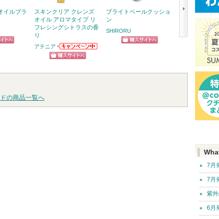
オイルブラ
スキンクリア クレンズ
ブライトベールクッショ
ジェニフィック
オイル アロマタイプ リ
ン
メ セラム
フレシングシトラスの香
SHIRORU
ランコム
り
次
アテニア
ピン
ショッピン
ショッ
アテニアからの
へ
お知らせがあり
トへ
グサイトへ
グサイ
ショッピン
ます
グサイトへ
ドの商品一覧へ
Wha
7月
7月
紫外
6月