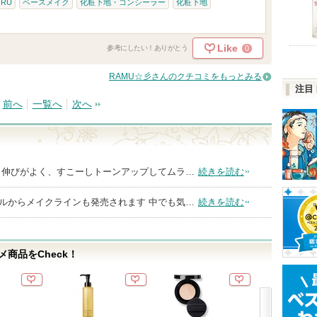
ORU
ベースメイク
化粧下地・コンシーラー
化粧下地
Like
0
参考にしたい！ありがとう
RAMU☆彡さんのクチコミをもっとみる
注目
前へ
一覧へ
次へ
 伸びがよく、すこーしトーンアップしてムラ…
続きを読む
ルからメイクラインも発売されます 中でも気…
続きを読む
商品をCheck！