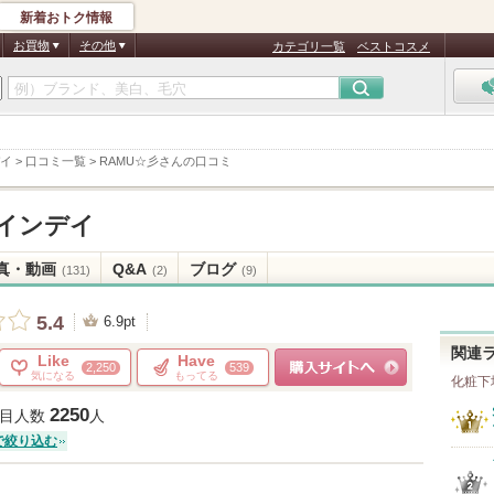
新着おトク情報
お買物
その他
カテゴリ一覧
ベストコスメ
イ
>
口コミ一覧
>
RAMU☆彡さんの口コミ
インデイ
真・動画
Q&A
ブログ
(131)
(2)
(9)
5.4
6.9pt
関連
Like
Have
2,250
539
気になる
もってる
化粧下
ショッピングサイトへ
2250
目人数
人
で絞り込む