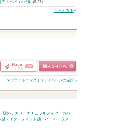
発売！デパコス特集
(5/27)
もっとみる
Have
539
もってる
ショッピングサイト
ブライトニングインデイ
ページの先頭へ
へ
顔のテカリ
ナチュラルメイク
カバー
体感メイク
フィット感
パール・ラメ