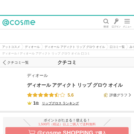
@cosme
アットコスメ
ディオール
ディオール アディクト リップ グロウ オイル
口コミ一覧
み
ディオール / ディオール アディクト リップ グロウ オイル 口コミ
クチコミ
クチコミ一覧
ディオール
ディオール アディクト リップ グロウ オイル
5.6
評価グラフ
1
位
リップグロス
ランキング
ポイントがたまる！使える！
1,500円（税込）以上ご購入で送料無料
@cosme SHOPPING
で購入