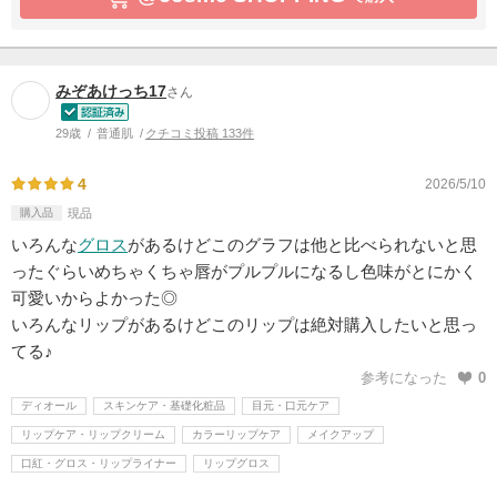
みぞあけっち17
さん
29歳
普通肌
クチコミ投稿 133件
4
2026/5/10
購入品
現品
いろんな
グロス
があるけどこのグラフは他と比べられないと思
ったぐらいめちゃくちゃ唇がプルプルになるし色味がとにかく
可愛いからよかった◎
いろんなリップがあるけどこのリップは絶対購入したいと思っ
てる♪
参考になった
0
ディオール
スキンケア・基礎化粧品
目元・口元ケア
リップケア・リップクリーム
カラーリップケア
メイクアップ
口紅・グロス・リップライナー
リップグロス