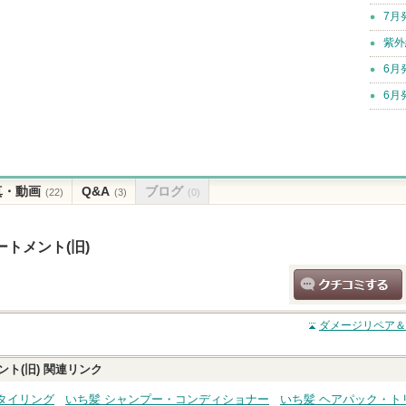
7月
紫外
6月
6月
真・動画
Q&A
ブログ
(22)
(3)
(0)
トメント(旧)
クチコミする
ダメージリペア＆
ト(旧)
関連リンク
タイリング
いち髪 シャンプー・コンディショナー
いち髪 ヘアパック・ト