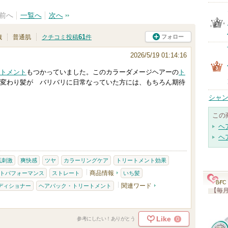
前へ
一覧へ
次へ
61
フォロー
歳
普通肌
クチコミ投稿
件
2026/5/19 01:14:16
トメント
もつかっていました。このカラーダメージヘアーの
ト
変わり髪が バリバリに日常なっていた方には、もちろん期待
シャン
この
ヘ
ヘ
低刺激
爽快感
ツヤ
カラーリングケア
トリートメント効果
商品情報
トパフォーマンス
ストレート
いち髪
関連ワード
ディショナー
ヘアパック・トリートメント
【毎月
Like
0
参考にしたい！ありがとう