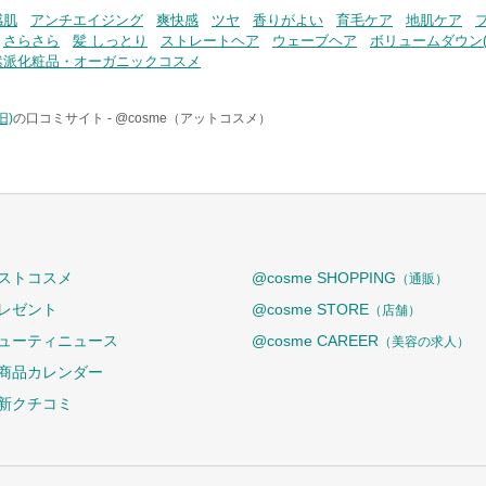
感肌
アンチエイジング
爽快感
ツヤ
香りがよい
育毛ケア
地肌ケア
さらさら
髪 しっとり
ストレートヘア
ウェーブヘア
ボリュームダウン(
然派化粧品・オーガニックコスメ
旧)
の口コミサイト -
@cosme（アットコスメ）
ストコスメ
@cosme SHOPPING
（通販）
レゼント
@cosme STORE
（店舗）
ューティニュース
@cosme CAREER
（美容の求人）
商品カレンダー
新クチコミ