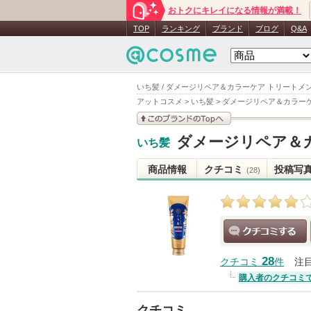
おトクにキレイになる情報が満載！
TOP
ランキング
ブランド
ブログ
Q&A
いち髪 / ダメージリペア＆カラーケア トリートメン
アットコスメ
>
いち髪
>
ダメージリペア＆カラーケ
このブランドの情報を
ダメージリペア＆カ
いち髪
見る
商品情報
クチコミ
投稿写
(28)
クチコミする
28
クチコミ
件
注
購入者のクチコミ
クチコミ