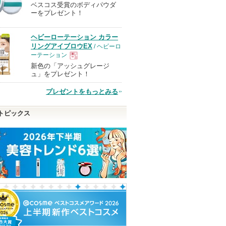
ベスコス受賞のボディパウダ
現
ーをプレゼント！
品
ヘビーローテーション カラー
リングアイブロウEX
/ ヘビーロ
ーテーション
新色の「アッシュグレージ
現
ュ」をプレゼント！
プレゼントをもっとみる
品
トピックス
マスカラ
アルティミューン パワラ
ジェニフィック アルティ
ホワイトトリュ
イジング セラム
メ セラム
ストスプレーセ
ップ)
SHISEIDO
ランコム
d'Alba(ダルバ)
SHISEIDOから
d'Alba(ダルバ)か
ピン
ショッピン
のお知らせがあ
らのお知らせが
ショッピン
ショッピ
ります
あります
トへ
グサイトへ
グサイトへ
グサイト