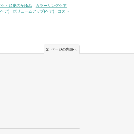
フケ・頭皮のかゆみ
カラーリングケア
ヘア)
ボリュームアップ(ヘア)
コスト
ページの先頭へ