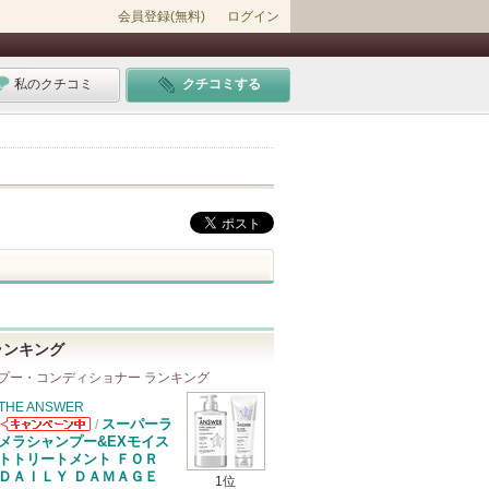
会員登録(無料)
ログイン
私のクチコミ
クチコミする
ランキング
プー・コンディショナー ランキング
THE ANSWER
スーパーラ
/
THE ANSWER
メラシャンプー&EXモイス
からのお知らせ
トトリートメント ＦＯＲ
があります
ＤＡＩＬＹ ＤＡＭＡＧＥ
1位