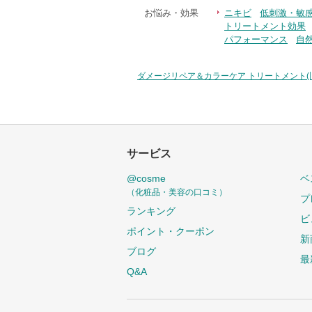
お悩み・効果
ニキビ
低刺激・敏
トリートメント効果
パフォーマンス
自
ダメージリペア＆カラーケア トリートメント(
サービス
@cosme
ベ
（化粧品・美容の口コミ）
プ
ランキング
ビ
ポイント・クーポン
新
ブログ
最
Q&A