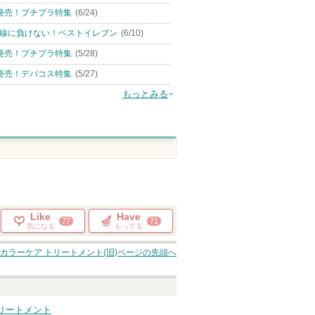
発売！プチプラ特集
(6/24)
線に負けない！ベストイレブン
(6/10)
発売！プチプラ特集
(5/28)
発売！デパコス特集
(5/27)
もっとみる
Like
Have
77
71
気になる
もってる
カラーケア トリートメント(旧)
ページの先頭へ
リートメント