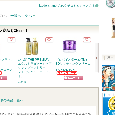
lauderchanさんのクチコミをもっとみる
前へ
一覧へ
次へ
商品をCheck！
注目
P フラッフ
いち髪 THE PREMIUM
プロバイオダーム(TM)
ハイパーリフト
エクストラダメージケア
3Dリフティングクリーム
D-UP(ディーア
シャンプー／トリートメ
ューヨーク
BIOHEAL BOH
ント（シャイニーモイス
D-UP(ディーア
ト）
次
ップ)からのお知
ュ
BIOHEAL BOH
ショッ
らせがあります
からのお知らせ
いち髪
へ
ピン
ショッピン
があります
グサイ
トへ
グサイトへ
ドの商品一覧へ
えるために、情報掲載を希望されるメーカー様はぜひこちらをご覧