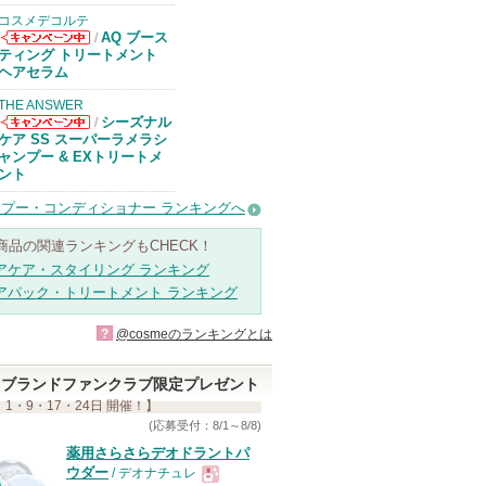
コスメデコルテ
AQ ブース
/
コスメデコルテ
ティング トリートメント
からのお知らせ
ヘアセラム
があります
THE ANSWER
シーズナル
/
THE ANSWER
ケア SS スーパーラメラシ
からのお知らせ
ャンプー & EXトリートメ
があります
ント
プー・コンディショナー ランキングへ
商品の関連ランキングもCHECK！
アケア・スタイリング ランキング
アパック・トリートメント ランキング
?
@cosmeのランキングとは
ブランドファンクラブ限定プレゼント
 1・9・17・24日 開催！】
(応募受付：8/1～8/8)
薬用さらさらデオドラントパ
ウダー
/ デオナチュレ