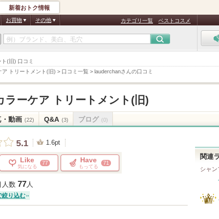
新着おトク情報
お買物
その他
カテゴリ一覧
ベストコスメ
ト(旧) 口コミ
ア トリートメント(旧)
>
口コミ一覧
>
lauderchanさんの口コミ
ラーケア トリートメント(旧)
真・動画
Q&A
ブログ
(22)
(3)
(0)
5.1
1.6pt
関連
Like
Have
77
71
気になる
もってる
シャン
77
目人数
人
で絞り込む