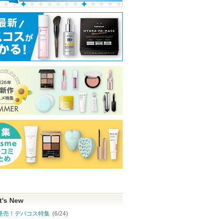
t's New
発売！デパコス特集
(6/24)