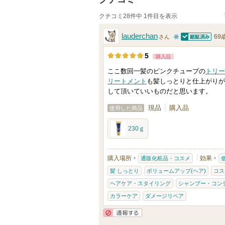
クチコミ28件中 1件目を表示
lauderchan
69
さん
認証済
1
5
購入品
0
ここ数回一髪のピンクチューブの
トリー
人
リートメント
も髪しっとりと仕上がりが
以
して頂いていいものだと思います。
上
現品
購入品
使用した商品
の
メ
230ｇ
ン
バ
購入場所
効果
通販化粧品・コスメ
ー
髪 しっとり
ボリュームアップ(ヘア)
コス
に
ヘアケア・スタイリング
シャンプー・コン
お
カラーケア
ダメージリペア
気
に
通報する