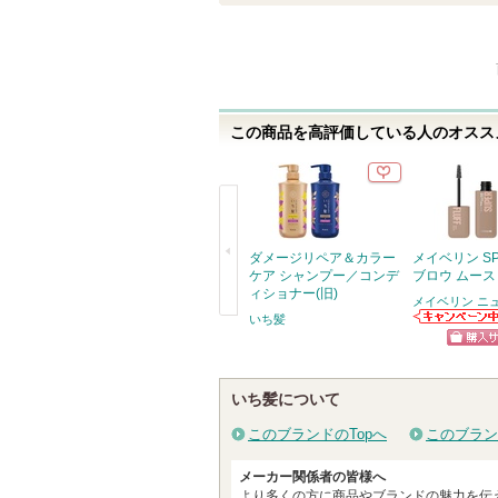
入
り
登
録
さ
この商品を高評価している人のオススメ
れ
て
い
ま
ダメージリペア＆カラー
メイベリン S
す
ケア シャンプー／コンデ
ブロウ ムース
ィショナー(旧)
メイベリン ニ
いち髪
戻
メイベリン ニ
ーヨークからの
る
ショッ
お知らせがあり
ます
グサイ
いち髪について
このブランドのTopへ
このブラン
メーカー関係者の皆様へ
より多くの方に商品やブランドの魅力を伝