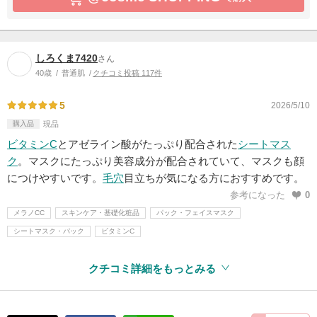
しろくま7420
さん
40歳
普通肌
クチコミ投稿 117件
5
2026/5/10
購入品
現品
ビタミンC
とアゼライン酸がたっぷり配合された
シートマス
ク
。マスクにたっぷり美容成分が配合されていて、マスクも顔
につけやすいです。
毛穴
目立ちが気になる方におすすめです。
参考になった
0
メラノCC
スキンケア・基礎化粧品
パック・フェイスマスク
シートマスク・パック
ビタミンC
クチコミ詳細をもっとみる