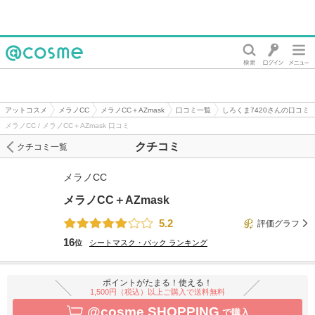
@cosme
アットコスメ
メラノCC
メラノCC＋AZmask
口コミ一覧
しろくま7420さんの口コミ
メラノCC / メラノCC＋AZmask 口コミ
クチコミ
クチコミ一覧
メラノCC
メラノCC＋AZmask
5.2
評価グラフ
16
位
シートマスク・パック
ランキング
ポイントがたまる！使える！
1,500円（税込）以上ご購入で送料無料
@cosme SHOPPING
で購入