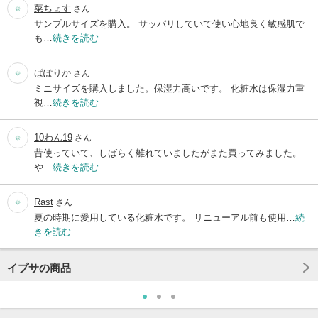
菜ちょす
さん
サンプルサイズを購入。 サッパリしていて使い心地良く敏感肌で
も…
続きを読む
ぱぽりか
さん
ミニサイズを購入しました。保湿力高いです。 化粧水は保湿力重
視…
続きを読む
10わん19
さん
昔使っていて、しばらく離れていましたがまた買ってみました。
や…
続きを読む
Rast
さん
夏の時期に愛用している化粧水です。 リニューアル前も使用…
続
きを読む
イプサの商品