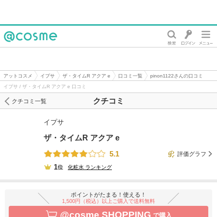
@cosme
アットコスメ
イプサ
ザ・タイムR アクア e
口コミ一覧
pinon1122さんの口コミ
イプサ / ザ・タイムR アクア e 口コミ
クチコミ
クチコミ一覧
イプサ
ザ・タイムR アクア e
5.1
評価グラフ
1
位
化粧水
ランキング
ポイントがたまる！使える！
1,500円（税込）以上ご購入で送料無料
@cosme SHOPPING
で購入