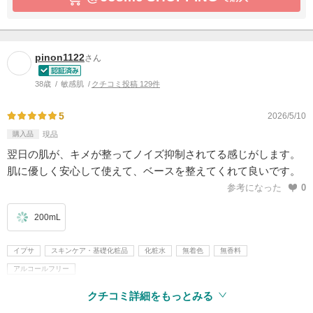
pinon1122
さん
38歳
敏感肌
クチコミ投稿 129件
5
2026/5/10
購入品
現品
翌日の肌が、キメが整ってノイズ抑制されてる感じがします。
肌に優しく安心して使えて、ベースを整えてくれて良いです。
参考になった
0
200mL
イプサ
スキンケア・基礎化粧品
化粧水
無着色
無香料
アルコールフリー
クチコミ詳細をもっとみる