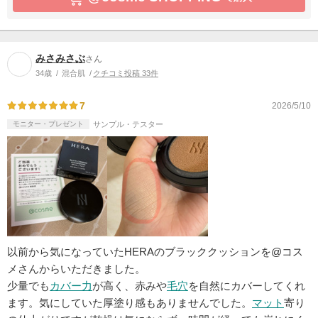
みさみさぶ
さん
34歳
混合肌
クチコミ投稿 33件
7
2026/5/10
モニター・プレゼント
サンプル・テスター
以前から気になっていたHERAのブラッククッションを@コス
メさんからいただきました。
少量でも
カバー力
が高く、赤みや
毛穴
を自然にカバーしてくれ
ます。気にしていた厚塗り感もありませんでした。
マット
寄り