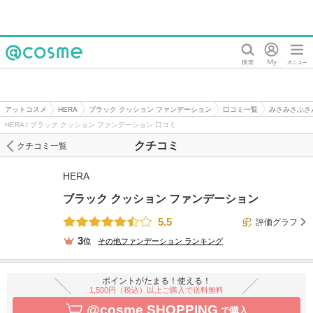
@cosme
アットコスメ
HERA
ブラック クッション ファンデーション
口コミ一覧
みさみさぶさ
HERA / ブラック クッション ファンデーション 口コミ
クチコミ
クチコミ一覧
HERA
ブラック クッション ファンデーション
5.5
評価グラフ
3
位
その他ファンデーション
ランキング
ポイントがたまる！使える！
1,500円（税込）以上ご購入で送料無料
@cosme SHOPPING
で購入