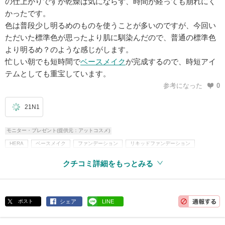
の仕上がりですが乾燥は気にならず、時間が経っても崩れにく
かったです。
色は普段少し明るめのものを使うことが多いのですが、今回い
ただいた標準色が思ったより肌に馴染んだので、普通の標準色
より明るめ？のような感じがします。
忙しい朝でも短時間で
ベースメイク
が完成するので、時短アイ
テムとしても重宝しています。
参考になった
0
21N1
モニター・プレゼント(提供元：アットコスメ)
HERA
ベースメイク
ファンデーション
リキッドファンデーション
クッションファンデ
その他ファンデーション
韓国コスメ
クチコミ詳細をもっとみる
ポスト
シェア
LINE