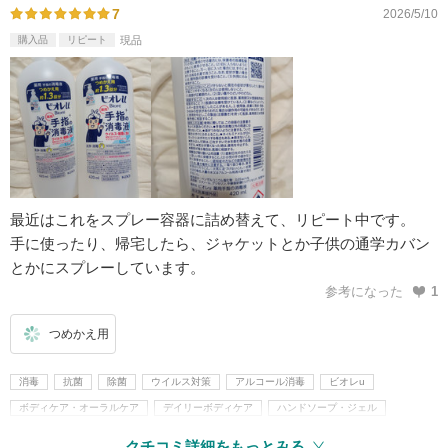
7
2026/5/10
購入品
リピート
現品
最近はこれをスプレー容器に詰め替えて、リピート中です。
手に使ったり、帰宅したら、ジャケットとか子供の通学カバン
とかにスプレーしています。
参考になった
1
つめかえ用
消毒
抗菌
除菌
ウイルス対策
アルコール消毒
ビオレu
ボディケア・オーラルケア
デイリーボディケア
ハンドソープ・ジェル
クチコミ詳細をもっとみる