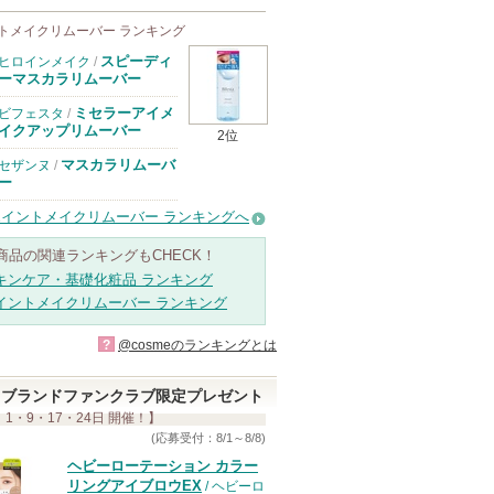
トメイクリムーバー ランキング
スピーディ
ヒロインメイク
/
ーマスカラリムーバー
ミセラーアイメ
ビフェスタ
/
イクアップリムーバー
2位
マスカラリムーバ
セザンヌ
/
ー
ポイントメイクリムーバー ランキングへ
商品の関連ランキングもCHECK！
キンケア・基礎化粧品 ランキング
イントメイクリムーバー ランキング
?
@cosmeのランキングとは
ブランドファンクラブ限定プレゼント
 1・9・17・24日 開催！】
(応募受付：8/1～8/8)
ヘビーローテーション カラー
リングアイブロウEX
/ ヘビーロ