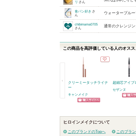
リ
さん
食パン好き
さ
ウォータープルー
ん
chibimama0705
通常のクレンジン
さん
この商品を高評価している人のオススメ
クリーミータッチライナ
超細芯アイブ
ー
セザンヌ
キャンメイク
ショッ
戻
ショッピン
グサイ
る
グサイトへ
ヒロインメイクについて
このブランドのTopへ
このブラン