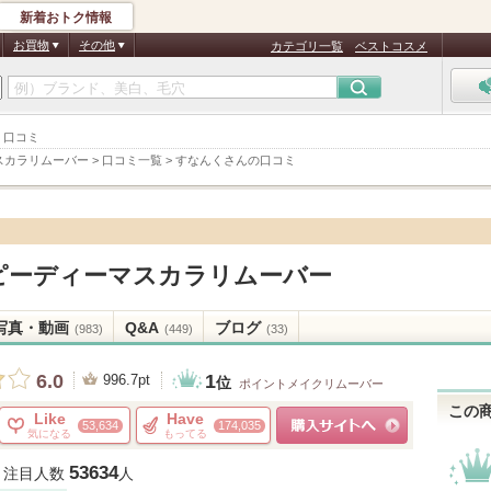
新着おトク情報
お買物
その他
カテゴリ一覧
ベストコスメ
 口コミ
スカラリムーバー
>
口コミ一覧
>
すなんくさんの口コミ
ピーディーマスカラリムーバー
写真・動画
Q&A
ブログ
(983)
(449)
(33)
1
6.0
996.7pt
位
ポイントメイクリムーバー
この
Like
Have
53,634
174,035
気になる
もってる
ショッピングサイトへ
53634
注目人数
人