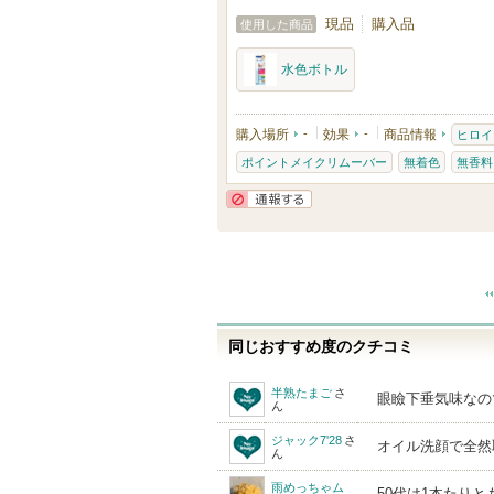
気
現品
購入品
使用した商品
に
入
水色ボトル
り
登
購入場所
-
効果
-
商品情報
ヒロイ
録
ポイントメイクリムーバー
無着色
無香料
さ
れ
通報する
て
い
ま
す
同じおすすめ度のクチコミ
半熟たまご
さ
眼瞼下垂気味なの
ん
ジャック7'28
さ
オイル洗顔で全然
ん
雨めっちゃム
50代は1本たり