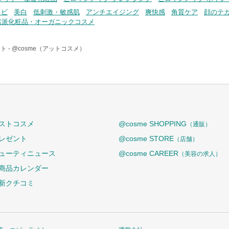
キビ
美白
低刺激・敏感肌
アンチエイジング
爽快感
角質ケア
顔のテ
然派化粧品・オーガニックコスメ
ト -
@cosme（アットコスメ）
ストコスメ
@cosme SHOPPING
（通販）
レゼント
@cosme STORE
（店舗）
ューティニュース
@cosme CAREER
（美容の求人）
商品カレンダー
新クチコミ