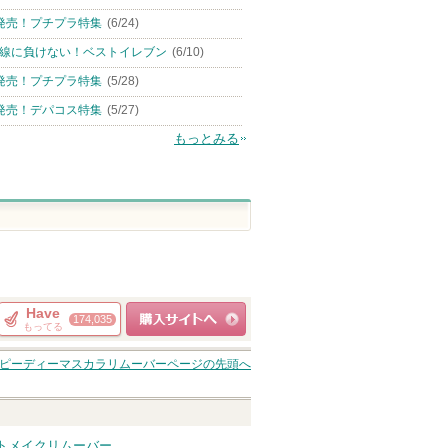
発売！プチプラ特集
(6/24)
線に負けない！ベストイレブン
(6/10)
発売！プチプラ特集
(5/28)
発売！デパコス特集
(5/27)
もっとみる
Have
174,035
もってる
ショッピングサイト
ピーディーマスカラリムーバー
ページの先頭へ
へ
トメイクリムーバー