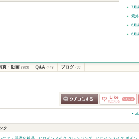
7月
紫外
6月
6月
写真・動画
Q&A
ブログ
(983)
(449)
(33)
Like
53,634
気になる
クチコミする
ス
ンク
ンケア・基礎化粧品
ヒロインメイク クレンジング
ヒロインメイク ポイン