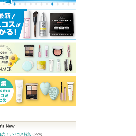
ウカラ
スキンクリア クレンズ
リップモンスター
ヴォワールコレ
オイル アロマタイプ リ
ルｎ
ケイト
フレシングシトラスの香
クレ・ド・ポー 
り
ピン
ショッピン
クレ・ド・ポー
アテニア
ボーテからのお
アテニアからの
トへ
グサイトへ
ショッピ
知らせがありま
お知らせがあり
ショッピン
す
ます
グサイト
グサイトへ
t's New
発売！デパコス特集
(6/24)