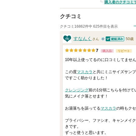
購入者のクチコミ
クチコミ
クチコミ16862件中 625件目を表示
すなんく
50歳
さん
認証済
1
7
購入品
リピート
0
10年以上使ってるのに口コミしてませ
人
以
この度
マスカラ
と共にミニサイズサンプ
上
ですごく助かりました！
の
クレンジング
前の1分弱こちらを付けて
メ
気にメイク落とせます！
ン
バ
お湯落ちを謳ってる
マスカラ
の時もクセ
ー
プライバシー、ファシオ、キャンメイク
に
きです。
お
ずっと使うと思います。