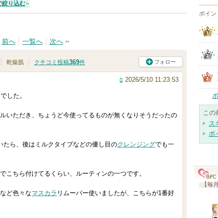
で絞り込む
ポイン
前へ
一覧へ
次へ
369
フォロー
乾燥肌
クチコミ投稿
件
2026/5/10 11:23:53
んでした。
この
ルいただき、ちょうど今使ってるものが無くなりそうだったの
ス
ポ
いたら、後はミルクタイプなどの優し目の
クレンジング
でも一
でこちら付けてるくらい、ルーティンの一つです。
【毎月
など色々な
マスカラ
リムーバー使いましたが、こちらが1番好