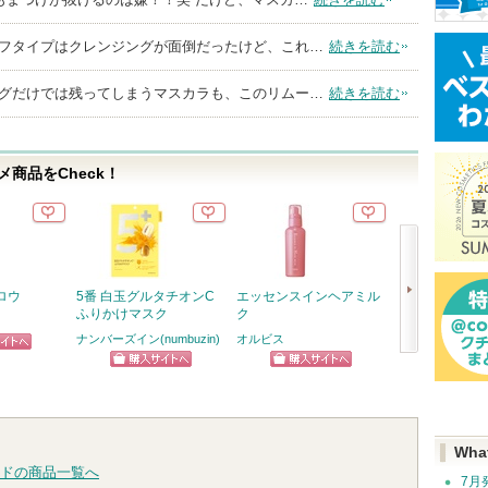
フタイプはクレンジングが面倒だったけど、これ…
続きを読む
グだけでは残ってしまうマスカラも、このリムー…
続きを読む
商品をCheck！
ロウ
5番 白玉グルタチオンC
エッセンスインヘアミル
ハンオールブロ
ふりかけマスク
ク
rom&nd
ナンバーズイン(numbuzin)
オルビス
ピン
ショッ
次
ショッピン
ショッピン
トへ
グサイ
へ
グサイトへ
グサイトへ
Wha
ドの商品一覧へ
7月