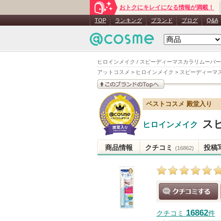
おトクにキレイになる情報が満載！
TOP
ランキング
ブランド
ブログ
Q&A
ヒロインメイク / スピーディーマスカラリムーバー
アットコスメ
>
ヒロインメイク
>
スピーディーマ
このブランドの情報を
ベストコスメ 殿堂入り
見る
ス
ヒロインメイク
商品情報
クチコミ
投稿
(16862)
クチコミする
16862
クチコミ
件