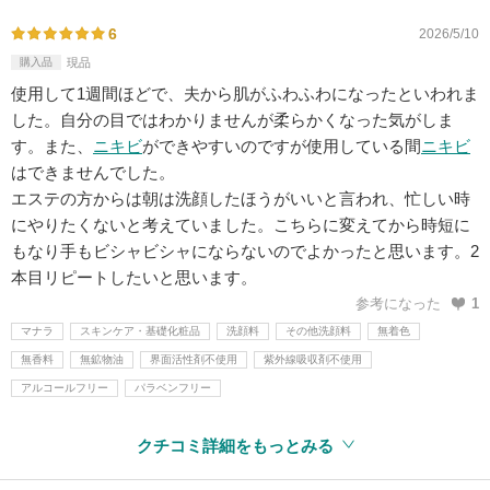
6
2026/5/10
購入品
現品
使用して1週間ほどで、夫から肌がふわふわになったといわれま
した。自分の目ではわかりませんが柔らかくなった気がしま
す。また、
ニキビ
ができやすいのですが使用している間
ニキビ
はできませんでした。
エステの方からは朝は洗顔したほうがいいと言われ、忙しい時
にやりたくないと考えていました。こちらに変えてから時短に
もなり手もビシャビシャにならないのでよかったと思います。2
本目リピートしたいと思います。
参考になった
1
マナラ
スキンケア・基礎化粧品
洗顔料
その他洗顔料
無着色
無香料
無鉱物油
界面活性剤不使用
紫外線吸収剤不使用
アルコールフリー
パラベンフリー
クチコミ詳細をもっとみる