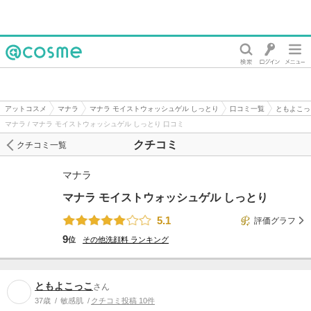
@cosme
アットコスメ
マナラ
マナラ モイストウォッシュゲル しっとり
口コミ一覧
ともよこっ
マナラ / マナラ モイストウォッシュゲル しっとり 口コミ
クチコミ
クチコミ一覧
マナラ
マナラ モイストウォッシュゲル しっとり
5.1
評価グラフ
9
位
その他洗顔料
ランキング
ともよこっこ
さん
37歳
敏感肌
クチコミ投稿 10件