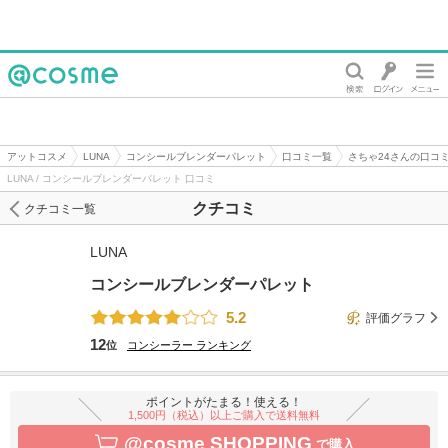
@cosme
アットコスメ
LUNA
コンシールブレンダーパレット
口コミ一覧
さちゃ24さんの口コ
LUNA / コンシールブレンダーパレット 口コミ
クチコミ
クチコミ一覧
LUNA
コンシールブレンダーパレット
5.2
評価グラフ
12
位
コンシーラー
ランキング
ポイントがたまる！使える！
1,500円（税込）以上ご購入で送料無料
@cosme SHOPPING
で購入