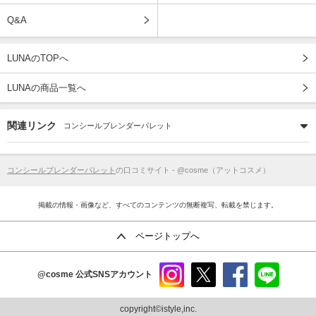
Q&A
LUNAのTOPへ
LUNAの商品一覧へ
関連リンク
コンシールブレンダーパレット
コンシールブレンダーパレット
の口コミサイト - @cosme（アットコスメ）
掲載の情報・画像など、すべてのコンテンツの無断複写、転載を禁じます。
ページトップへ
@cosme
公式SNSアカウント
instag
x
faceb
line
ram
ook
copyright©istyle,inc.