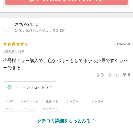
さちゃ24
さん
24歳
敏感肌
クチコミ投稿 13件
5
2026/5/10
購入品
現品
信号機カラー購入で、色がパキッとしてるから少量ですぐカバ
ーできる！
参考になった
0
05 トーンリセットカバー
LUNA
ベースメイク
化粧下地・コンシーラー
コンシーラー
コンシーラーパレット
韓国コスメ
クチコミ詳細をもっとみる