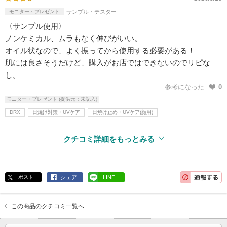
モニター・プレゼント
サンプル・テスター
〈サンプル使用〉
ノンケミカル、ムラもなく伸びがいい。
オイル状なので、よく振ってから使用する必要がある！
肌には良さそうだけど、購入がお店ではできないのでリピな
し。
参考になった
0
モニター・プレゼント (提供元：未記入)
DRX
日焼け対策・UVケア
日焼け止め・UVケア(顔用)
クチコミ詳細をもっとみる
ポスト
シェア
LINE
この商品のクチコミ一覧へ