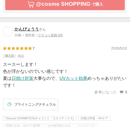
@cosme SHOPPING
で購入
かんぴょうう
さん
20歳
脂性肌
クチコミ投稿 6件
7
2026/5/10
購入品
現品
スースーします！
色が浮かないのでいい感じです！
夏は
日焼け対策
大事なので、
UVカット効果
めっちゃありがたい
です！
参考になった
0
ブライトニングナチュラル
Chacott COSMETICS(チャコット・コスメティクス)
日焼け対策・UVケア
日焼け止め・UVケア(顔用)
その他日焼け止め
ベースメイク