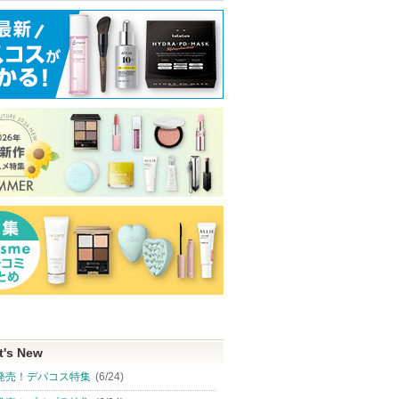
クレンズ
スピーディーマスカラリ
5番 白玉グルタチオンC
ハンオールブロ
イプ リ
ムーバー
ふりかけマスク
rom&nd
ラスの香
ヒロインメイク
ナンバーズイン(numbuzin)
ショッピ
ショッピン
ショッピン
アからの
グサイト
せがあり
グサイトへ
グサイトへ
ピン
トへ
t's New
発売！デパコス特集
(6/24)