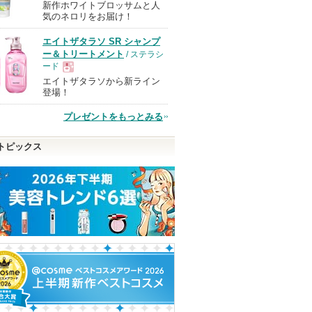
新作ホワイトブロッサムと人
現
気のネロリをお届け！
エイトザタラソ SR シャンプ
品
ー＆トリートメント
/ ステラシ
ード
エイトザタラソから新ライン
現
登場！
プレゼントをもっとみる
品
トピックス