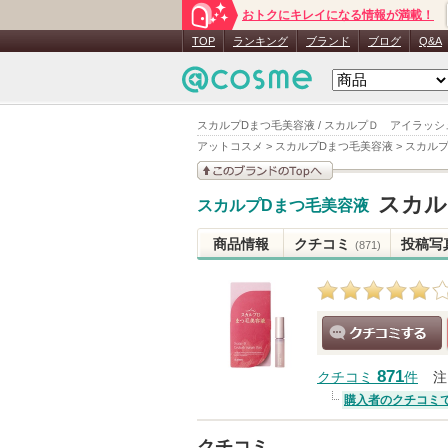
おトクにキレイになる情報が満載！
TOP
ランキング
ブランド
ブログ
Q&A
スカルプDまつ毛美容液 / スカルプＤ アイラッ
アットコスメ
>
スカルプDまつ毛美容液
>
スカル
このブランドの情報を
スカル
スカルプDまつ毛美容液
見る
商品情報
クチコミ
投稿写
(871)
クチコミする
871
クチコミ
件
注
購入者のクチコミ
クチコミ