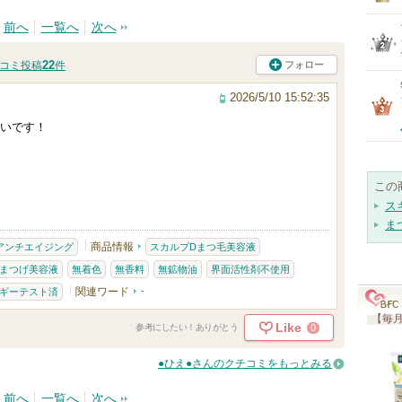
前へ
一覧へ
次へ
22
フォロー
コミ投稿
件
2026/5/10 15:52:35
いです！
この
ス
ま
商品情報
アンチエイジング
スカルプDまつ毛美容液
まつげ美容液
無着色
無香料
無鉱物油
界面活性剤不使用
関連ワード
-
ギーテスト済
【毎月
Like
0
参考にしたい！ありがとう
●ひえ●さんのクチコミをもっとみる
前へ
一覧へ
次へ