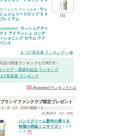
ラッ
マジョリカ マジョルカ
/
シュジェリードロップ ＥＸ
1位
プレミアム
ラッシュアディ
soaddicted
/
クト アイラッシュ コンデ
ィショニング セラム アド
バンス
まつげ美容液 ランキングへ
商品の関連ランキングもCHECK！
キンケア・基礎化粧品 ランキング
つげ美容液 ランキング
?
@cosmeのランキングとは
ブランドファンクラブ限定プレゼント
 1・9・17・24日 開催！】
(応募受付：8/1～8/8)
ハンドクリーム新作の香り＆
待望の再販ミニサイズ！
/ クナ
イプ