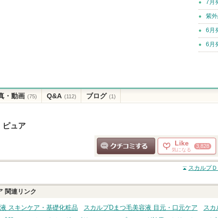
7月
紫外
6月
6月
真・動画
Q&A
ブログ
(75)
(112)
(1)
 ピュア
Like
3,828
気になる
クチコミする
スカルプＤ
ア
関連リンク
液 スキンケア・基礎化粧品
スカルプDまつ毛美容液 目元・口元ケア
スカ