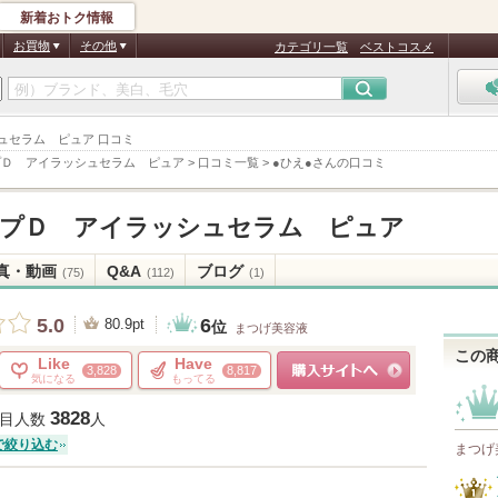
新着おトク情報
お買物
その他
カテゴリ一覧
ベストコスメ
シュセラム ピュア 口コミ
プＤ アイラッシュセラム ピュア
>
口コミ一覧
>
●ひえ●さんの口コミ
プＤ アイラッシュセラム ピュア
真・動画
Q&A
ブログ
(75)
(112)
(1)
6
5.0
80.9pt
位
まつげ美容液
この
Like
Have
3,828
8,817
気になる
もってる
ショッピングサイトへ
3828
目人数
人
で絞り込む
まつげ