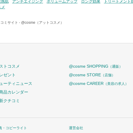
敏感肌
アンチエイジング
ボリュームアップ
ロング効果
トリートメント
スメ
コミサイト -
@cosme（アットコスメ）
ストコスメ
@cosme SHOPPING
（通販）
レゼント
@cosme STORE
（店舗）
ューティニュース
@cosme CAREER
（美容の求人）
商品カレンダー
新クチコミ
責・コピーライト
運営会社