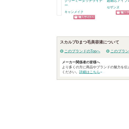
クリーミータッチライナ
超細芯アイブ
ー
セザンヌ
キャンメイク
ショッ
戻
ショッピン
グサイ
る
グサイトへ
スカルプDまつ毛美容液について
このブランドのTopへ
このブラン
メーカー関係者の皆様へ
より多くの方に商品やブランドの魅力を伝
ください。
詳細はこちら