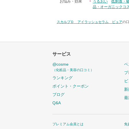
お悩み・効果
うるおい
低刺激・
品・オーガニックコ
スカルプＤ アイラッシュセラム ピュア
の口
サービス
@cosme
ベ
（化粧品・美容の口コミ）
プ
ランキング
ビ
ポイント・クーポン
新
ブログ
最
Q&A
プレミアム会員とは
免