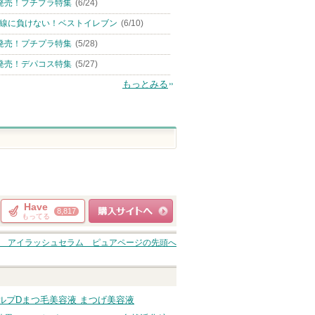
発売！プチプラ特集
(6/24)
線に負けない！ベストイレブン
(6/10)
発売！プチプラ特集
(5/28)
発売！デパコス特集
(5/27)
もっとみる
Have
8,817
もってる
ショッピングサイト
 アイラッシュセラム ピュア
ページの先頭へ
へ
ルプDまつ毛美容液 まつげ美容液