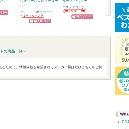
ロウ
ヴォワールコレクチュー
ルース パウダー
スキンクリア 
ルｎ
オイル アロマタ
コスメデコルテ
フレシングシト
クレ・ド・ポー ボーテ
り
コスメデコルテ
ピン
次
からのお知らせ
クレ・ド・ポー
アテニア
ショッピン
があります
ボーテからのお
アテニ
トへ
へ
ショッピン
知らせがありま
お知ら
グサイトへ
す
ショッ
ます
グサイトへ
グサイ
ドの商品一覧へ
えるために、情報掲載を希望されるメーカー様はぜひこちらをご覧
Wha
7月