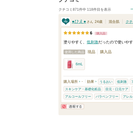
クチコミ871件中 118件目を表示
●ひえ●
24歳
混合肌
クチ
さん
6
購入品
塗りやすく、
低刺激
だったので使いやす
現品
購入品
使用した商品
6mL
購入場所
-
効果
うるおい
低刺激
スキンケア・基礎化粧品
目元・口元ケア
アルコールフリー
パラベンフリー
アレル
通報する