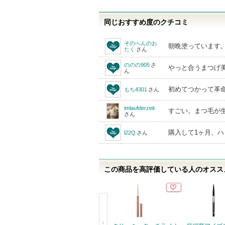
同じおすすめ度のクチコミ
そのへんのお
朝晩塗っています
たく
さん
ののの905
さ
やっと合うまつげ
ん
初めてつかって革命
もち4301
さん
imlaufderzeit
すごい。まつ毛が
さん
購入して1ヶ月、ハ
l22Q
さん
この商品を高評価している人のオススメ