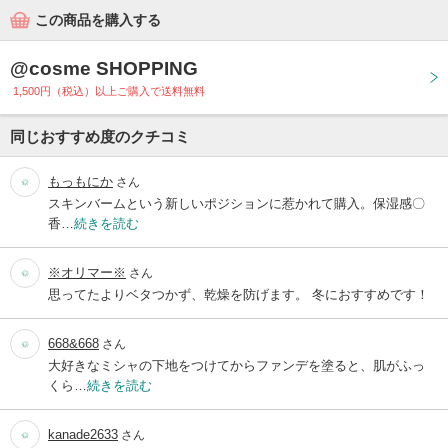
この商品を購入する
@cosme SHOPPING
1,500円（税込）以上ご購入で送料無料
同じおすすめ度のクチコミ
もっもにか
さん
スキンバームという新しいポジションに惹かれて購入。保湿感〇
香…
続きを読む
※オリマー※
さん
思ってたよりベタつかず、乾燥を防げます。 冬におすすめです！
668&668
さん
大好きなミシャの下地をつけてからファンデを塗ると、肌がふっ
くら…
続きを読む
kanade2633
さん