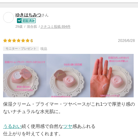
ゆきはちみつ
さん
29歳
混合肌
クチコミ投稿 894件
6
2026/6/28
モニター・プレゼント
現品
保湿クリーム・プライマー・ツヤベースがこれ1つで厚塗り感の
ないナチュラルな水光肌に。
うるおい
続く使用感で自然な
ツヤ
感あふれる
仕上がりを叶えてくれます。