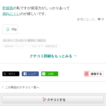
乾燥肌
の私ですが保湿力がしっかりあって
崩れにくい
のが嬉しいです。
参考になった
0
50g
モニター・プレゼント (提供元：未記入)
MISSHA（ミシャ）
スキンケア・基礎化粧品
乳液・美容液・フェイスクリームなど
フェイスオイル・バーム
ベースメイク
クチコミ詳細をもっとみる
化粧下地・コンシーラー
化粧下地
ヒアルロン酸
韓国コスメ
ポスト
シェア
LINE
この商品のクチコミ一覧へ
クチコミする