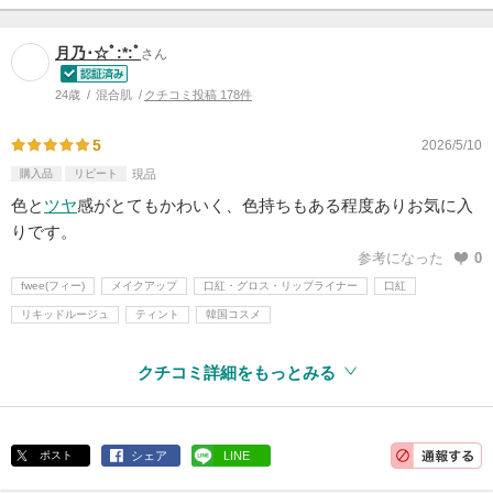
月乃･☆ﾟ:*:ﾟ
さん
24歳
混合肌
クチコミ投稿 178件
5
2026/5/10
購入品
リピート
現品
色と
ツヤ
感がとてもかわいく、色持ちもある程度ありお気に入
りです。
参考になった
0
fwee(フィー)
メイクアップ
口紅・グロス・リップライナー
口紅
リキッドルージュ
ティント
韓国コスメ
クチコミ詳細をもっとみる
ポスト
シェア
LINE