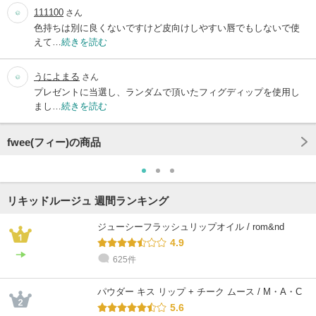
111100
さん
色持ちは別に良くないですけど皮向けしやすい唇でもしないで使
えて…
続きを読む
うによまる
さん
プレゼントに当選し、ランダムで頂いたフィグディップを使用し
まし…
続きを読む
fwee(フィー)の商品
リキッドルージュ 週間ランキング
ジューシーフラッシュリップオイル / rom&nd
4.9
625件
パウダー キス リップ + チーク ムース / M・A・C
5.6