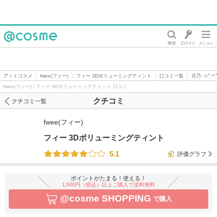
@cosme
アットコスメ
fwee(フィー)
フィー 3Dボリューミングティント
口コミ一覧
月乃･☆ﾟ:
fwee(フィー) / フィー 3Dボリューミングティント 口コミ
クチコミ
クチコミ一覧
fwee(フィー)
フィー 3Dボリューミングティント
5.1
評価グラフ
ポイントがたまる！使える！
1,500円（税込）以上ご購入で送料無料
@cosme SHOPPING
で購入