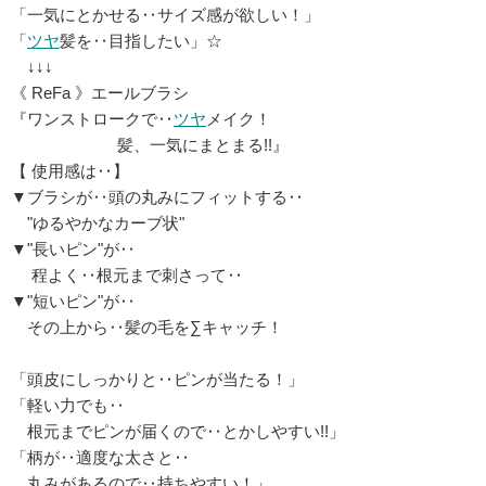
「一気にとかせる‥サイズ感が欲しい！」
「
ツヤ
髪を‥目指したい」☆
↓↓↓
《 ReFa 》エールブラシ
『ワンストロークで‥
ツヤ
メイク！
髪、一気にまとまる!!』
【 使用感は‥】
▼ブラシが‥頭の丸みにフィットする‥
"ゆるやかなカーブ状"
▼"長いピン"が‥
程よく‥根元まで刺さって‥
▼"短いピン"が‥
その上から‥髪の毛を∑キャッチ！
「頭皮にしっかりと‥ピンが当たる！」
「軽い力でも‥
根元までピンが届くので‥とかしやすい!!」
「柄が‥適度な太さと‥
丸みがあるので‥持ちやすい！」