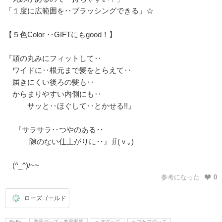
「１度に広範囲を‥ブラッシングできる」☆
【５色Color ‥GIFTにもgood！】
『頭の丸みにフィットして‥
ワイドに‥根元まで髪をとらえて‥
届きにくい後ろの髪も‥
からまりやすい内側にも‥
サッと‥ほぐして‥とかせる!!』
『サラサラ‥つやのある‥
隙のない仕上がりに‥』∬(ｖ｡)
(^_^)/~~
参考になった
0
ローズゴールド
ReFa
美容グッズ・美容家電
ヘアグッズ
ヘアケアグッズ