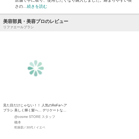
店舗で手に取り、使用したくなり購入しました。絡まりやすい長
さの…
続きを読む
美容部員・美容プロのレビュー
リファエールブラシ
見た目だけじゃない！！ 人気のReFaヘア
ブラシ 美しく輝く髪へ… デリケートな髪
のからまりをほ…
@cosme STORE スタッフ
橋本
乾燥肌 / 30代 / イエベ