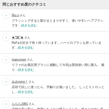
同じおすすめ度のクチコミ
Rio.o
さん
ブラッシングすると髪がまとまりやすく、使いやすいヘアブラシ
です…
続きを読む
★*雅*★
さん
ReFa大好きで色々持っています。ハートのブラシも持っていま
す…
続きを読む
maixxmay
さん
リファのお風呂用ブラシに感動して今回は普段使い用に購入。 握
り…
続きを読む
みみmimi＊
さん
店頭で試しに使ったら、手触りが違いました。 しっとりトロンと
し…
続きを読む
ららら1981
さん