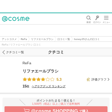
@cosme
アットコスメ
ReFa
リファエールブラシ
口コミ一覧
honey.05さんの口コミ
ReFa / リファエールブラシ 口コミ
クチコミ
クチコミ一覧
ReFa
リファエールブラシ
5.3
評価グラフ
15
位
ヘアケアグッズ
ランキング
ポイントがたまる！使える！
1,500円（税込）以上ご購入で送料無料
@cosme SHOPPING
で購入