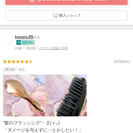
購入ショップ
honey.05
さん
43歳
混合肌
クチコミ投稿 211件
6
2026/5/31
購入品
現品
"髪のブラッシング"‥∬(ｖ｡)
「ダメージを与えずに‥とかしたい！」