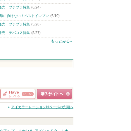
発売！プチプラ特集
(6/24)
線に負けない！ベストイレブン
(6/10)
発売！プチプラ特集
(5/28)
発売！デパコス特集
(5/27)
もっとみる
Have
18,156
もってる
ショッピングサイト
アイカラーレーションN
ページの先頭へ
へ
イクアップ
ルナソル アイシャドウ
ルナ