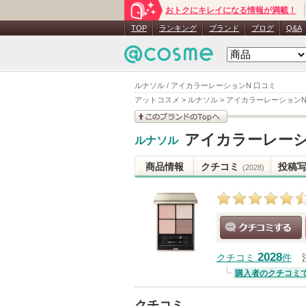
おトクにキレイになる情報が満載！
TOP
ランキング
ブランド
ブログ
Q&A
ルナソル / アイカラーレーションN 口コミ
アットコスメ
>
ルナソル
>
アイカラーレーション
このブランドの情報を
アイカラーレーシ
ルナソル
見る
商品情報
クチコミ
投稿
(2028)
クチコミする
2028
クチコミ
件
購入者のクチコミ
クチコミ