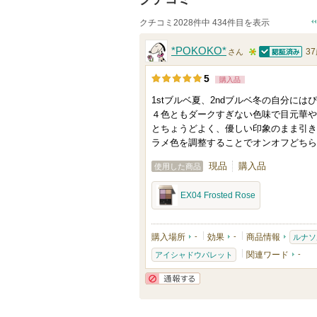
クチコミ2028件中 434件目を表示
*POKOKO*
3
さん
認証済
5
5
購入品
人
1stブルベ夏、2ndブルベ冬の自分には
以
４色ともダークすぎない色味で目元華や
上
とちょうどよく、優しい印象のまま引き
の
ラメ色を調整することでオンオフどちら
メ
現品
購入品
使用した商品
ン
バ
EX04 Frosted Rose
ー
に
購入場所
-
効果
-
商品情報
ルナソ
お
関連ワード
-
アイシャドウパレット
気
に
通報する
入