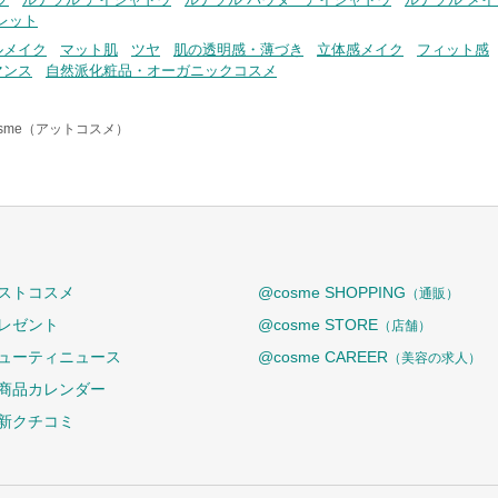
レット
ルメイク
マット肌
ツヤ
肌の透明感・薄づき
立体感メイク
フィット感
マンス
自然派化粧品・オーガニックコスメ
osme（アットコスメ）
ストコスメ
@cosme SHOPPING
（通販）
レゼント
@cosme STORE
（店舗）
ューティニュース
@cosme CAREER
（美容の求人）
商品カレンダー
新クチコミ