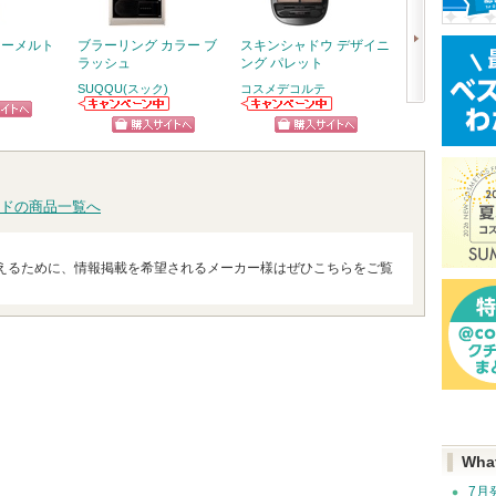
イーメルト
ブラーリング カラー ブ
スキンシャドウ デザイニ
クリーミータッ
ラッシュ
ング パレット
ー
SUQQU(スック)
コスメデコルテ
キャンメイク
次
SUQQU(スック)
コスメデコルテ
ピン
ショッ
からのお知らせ
からのお知らせ
へ
ショッピン
ショッピン
があります
があります
トへ
グサイ
グサイトへ
グサイトへ
ドの商品一覧へ
えるために、情報掲載を希望されるメーカー様はぜひこちらをご覧
Wha
7月