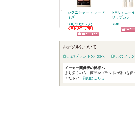
シグニチャー カラー ア
RMK デュー
イズ
リップカラー
SUQQU(スック)
RMK
戻
SUQQU(スック)
ショッ
からのお知らせ
る
ショッピン
があります
グサイ
ルナソルについて
グサイトへ
このブランドのTopへ
このブラン
メーカー関係者の皆様へ
より多くの方に商品やブランドの魅力を伝
ください。
詳細はこちら