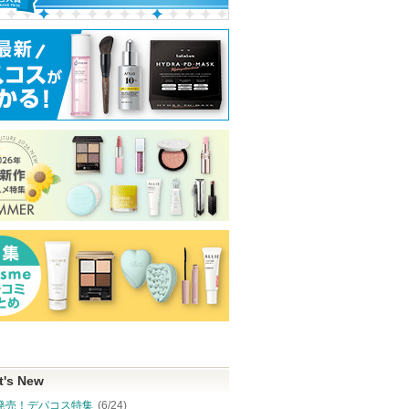
チライナ
カネボウ ルージュスター
ヴォワールコレクチュー
ライトリフレク
ヴァイブラント
ルｎ
セッティングパウ
レスト N
KANEBO
クレ・ド・ポー ボーテ
KANEBOからの
NARS
お知らせがあり
クレ・ド・ポー
ピン
ショッピン
ます
ボーテからのお
ショッピン
ショッピ
知らせがありま
トへ
グサイトへ
す
グサイトへ
グサイト
t's New
発売！デパコス特集
(6/24)