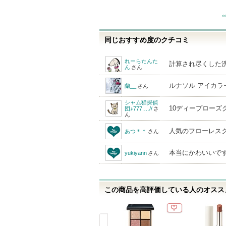
り
登
録
同じおすすめ度のクチコミ
さ
れ
れーらたんた
計算され尽くした
ん
さん
て
い
ルナソル アイカ
蘭__
さん
ま
シャム猫探偵
10ディープローズ
す
団♪777.…//
さ
ん
人気のフローレス
あつ＊＊
さん
本当にかわいいで
yukiyann
さん
この商品を高評価している人のオススメ