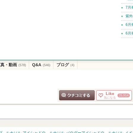
7月
紫外
6月
6月
写真・動画
Q&A
ブログ
(578)
(546)
(4)
Like
25,914
気になる
クチコミする
プ
ルナソル アイシャドウ
ルナソル パウダーアイシャドウ
ルナソル メ