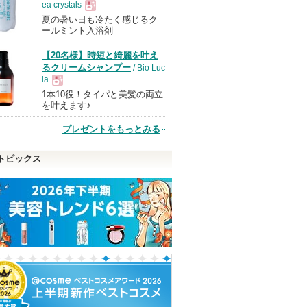
ea crystals
夏の暑い日も冷たく感じるク
現
ールミント入浴剤
【20名様】時短と綺麗を叶え
品
るクリームシャンプー
/ Bio Luc
ia
1本10役！タイパと美髪の両立
現
を叶えます♪
プレゼントをもっとみる
品
トピックス