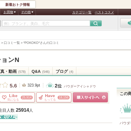
新着おトク情報
お買物
その他
カテゴリ一覧
ベストコスメ
N
>
口コミ一覧
>
*POKOKO*さんの口コミ
ョンN
写真・動画
Q&A
ブログ
(578)
(546)
(4)
2
5.6
323.9pt
位
パウダーアイシャドウ
この
Like
Have
25,914
18,156
気になる
もってる
ショッピングサイトへ
25914
注目人数
人
で絞り込む
パウダ