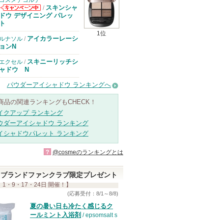
コスメデコルテ
スキンシャ
/
コスメデコルテ
ドウ デザイニング パレッ
からのお知らせ
ト
があります
1位
アイカラーレーシ
ルナソル
/
ョンN
スキニーリッチシ
エクセル
/
ャドウ N
パウダーアイシャドウ ランキングへ
商品の関連ランキングもCHECK！
イクアップ ランキング
ウダーアイシャドウ ランキング
イシャドウパレット ランキング
?
@cosmeのランキングとは
ブランドファンクラブ限定プレゼント
 1・9・17・24日 開催！】
(応募受付：8/1～8/8)
夏の暑い日も冷たく感じるク
ールミント入浴剤
/ epsomsalt s