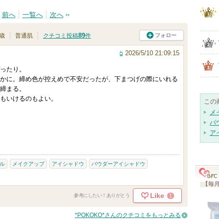
前へ
一覧へ
次へ
89
フォロー
7歳
普通肌
クチコミ投稿
件
2026/5/10 21:09:15
ぴったり。
かに。締め色が控えめで不安だったが、下まつげの際にいれる
締まる。
もいけるのもよい。
この
メ
パ
ア
ル
メイクアップ
アイシャドウ
パウダーアイシャドウ
【毎月
Like
1
参考にしたい！ありがとう
*POKOKO*さんのクチコミをもっとみる