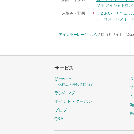
ソル アイシャドウパ
お悩み・効果
うるおい
ナチュラ
メ
コストパフォー
アイカラーレーションN
の口コミサイト -
@c
サービス
@cosme
ベ
（化粧品・美容の口コミ）
プ
ランキング
ビ
ポイント・クーポン
新
ブログ
最
Q&A