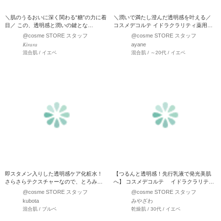
＼肌のうるおいに深く関わる“糖”の力に着
＼潤いで満たし澄んだ透明感を叶える／
目／ この、透明感と潤いの鍵とな
コスメデコルテ イドラクラリティ薬用ブ
る“糖”に似た、独自のコ…
ライトニング エッセ…
@cosme STORE スタッフ
@cosme STORE スタッフ
𝐾𝑖𝑟𝑎𝑟𝑎
ayane
混合肌 / イエベ
混合肌 / ～20代 / イエベ
即スタメン入りした透明感ケア化粧水！
【つるんと透明感！先行乳液で発光美肌
さらさらテクスチャーなので、とろみあ
へ】 コスメデコルテ イドラクラリティ
る化粧水が苦手な私には…
ブライト エマルジョ…
@cosme STORE スタッフ
@cosme STORE スタッフ
kubota
みやざわ
混合肌 / ブルベ
乾燥肌 / 30代 / イエベ