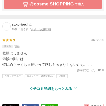
@cosme SHOPPING
で購入
sakoripo
さん
29歳
混合肌
クチコミ投稿 3件
3
2026/5/10
購入品
現品
乾燥はしません
値段の割には
特にめちゃくちゃ良いって感じもあまりしないかも、、、
参考になった
0
コスメデコルテ
スキンケア・基礎化粧品
化粧水
クチコミ詳細をもっとみる