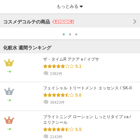
もっとみる
コスメデコルテの商品
化粧水 週間ランキング
ザ・タイムR アクア e / イプサ
5.1
2362件
@cosme STORE スタッフ
@cosme STORE スタッフ
𝐘𝐮𝐦𝐞
スズキ
フェイシャル トリートメント エッセンス / SK-II
混合肌 / 30代 / ブルベ
普通肌 / ～20代 / イエベ
5.6
39423件
ブライトニング ローション しっとりタイプ ca /
エリクシール
5.5
2143件