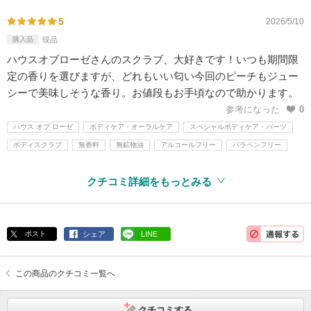
5
2026/5/10
購入品
現品
ハウスオブローゼさんのスクラブ、大好きです！いつも期間限
定の香りを選びますが、どれもいい匂い今回のピーチもジュー
シーで美味しそうな香り。お値段もお手頃なので助かります。
参考になった
0
ハウス オブ ローゼ
ボディケア・オーラルケア
スペシャルボディケア・パーツ
ボディスクラブ
無香料
無鉱物油
アルコールフリー
パラベンフリー
クチコミ詳細をもっとみる
ポスト
シェア
LINE
この商品のクチコミ一覧へ
クチコミする