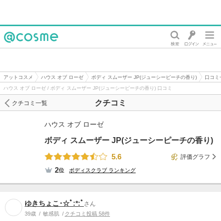
@cosme
アットコスメ
ハウス オブ ローゼ
ボディ スムーザー JP(ジューシーピーチの香り)
口コミ
ハウス オブ ローゼ / ボディ スムーザー JP(ジューシーピーチの香り) 口コミ
クチコミ
クチコミ一覧
ハウス オブ ローゼ
ボディ スムーザー JP(ジューシーピーチの香り)
5.6
評価グラフ
2
位
ボディスクラブ
ランキング
ゆきちょこ･☆ﾟ:*:ﾟ
さん
39歳
敏感肌
クチコミ投稿 58件