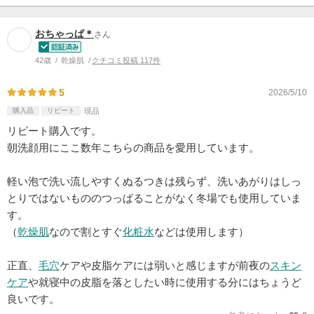
おちゃっぱ＊
さん
42歳
乾燥肌
クチコミ投稿 117件
5
2026/5/10
購入品
リピート
現品
リピート購入です。
朝洗顔用にここ数年こちらの商品を愛用しています。
軽い泡で洗い流しやすくぬるつきは残らず、洗いあがりはしっ
とりではないもののつっぱることがなく冬場でも使用していま
す。
（
乾燥肌
なので割とすぐ
化粧水
などは使用します）
正直、
毛穴
ケアや皮脂ケアには弱いと感じますが前夜の
スキン
ケア
や就寝中の皮脂を落としたい時に使用する分にはちょうど
良いです。