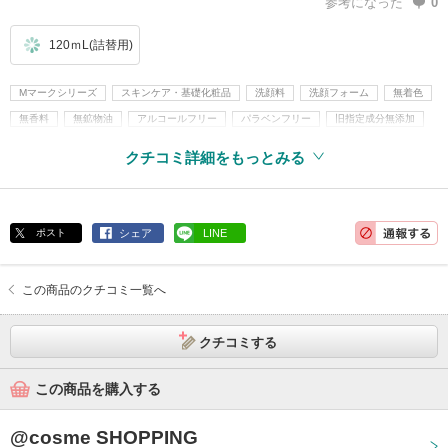
参考になった
0
120ｍL(詰替用)
Mマークシリーズ
スキンケア・基礎化粧品
洗顔料
洗顔フォーム
無着色
無香料
無鉱物油
アルコールフリー
パラベンフリー
旧指定成分無添加
クチコミ詳細をもっとみる
ポスト
シェア
LINE
この商品のクチコミ一覧へ
クチコミする
この商品を購入する
@cosme SHOPPING