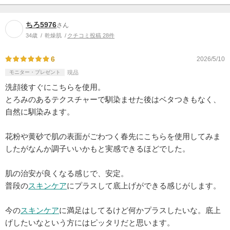
ちろ5976
さん
34歳
乾燥肌
クチコミ投稿 28件
6
2026/5/10
モニター・プレゼント
現品
洗顔後すぐにこちらを使用。
とろみのあるテクスチャーで馴染ませた後はベタつきもなく、
自然に馴染みます。
花粉や黄砂で肌の表面がごわつく春先にこちらを使用してみま
したがなんか調子いいかもと実感できるほどでした。
肌の治安が良くなる感じで、安定。
普段の
スキンケア
にプラスして底上げができる感じがします。
今の
スキンケア
に満足はしてるけど何かプラスしたいな。底上
げしたいなという方にはピッタリだと思います。